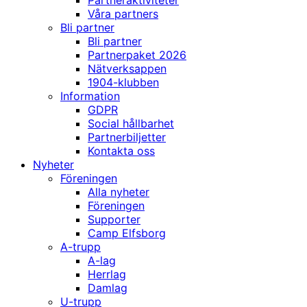
Partneraktiviteter
Våra partners
Bli partner
Bli partner
Partnerpaket 2026
Nätverksappen
1904-klubben
Information
GDPR
Social hållbarhet
Partnerbiljetter
Kontakta oss
Nyheter
Föreningen
Alla nyheter
Föreningen
Supporter
Camp Elfsborg
A-trupp
A-lag
Herrlag
Damlag
U-trupp