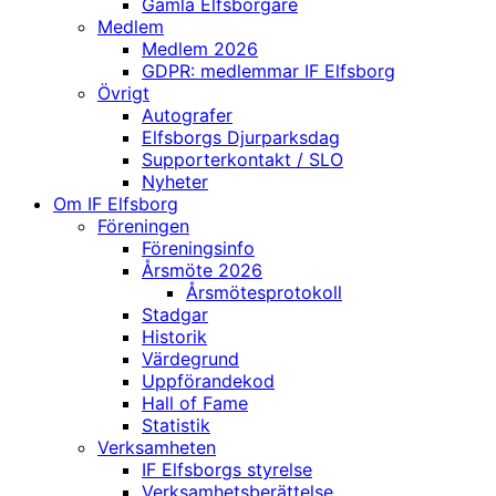
Gamla Elfsborgare
Medlem
Medlem 2026
GDPR: medlemmar IF Elfsborg
Övrigt
Autografer
Elfsborgs Djurparksdag
Supporterkontakt / SLO
Nyheter
Om IF Elfsborg
Föreningen
Föreningsinfo
Årsmöte 2026
Årsmötesprotokoll
Stadgar
Historik
Värdegrund
Uppförandekod
Hall of Fame
Statistik
Verksamheten
IF Elfsborgs styrelse
Verksamhetsberättelse