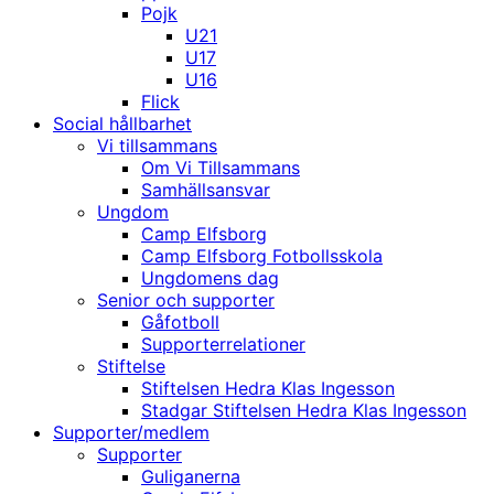
Pojk
U21
U17
U16
Flick
Social hållbarhet
Vi tillsammans
Om Vi Tillsammans
Samhällsansvar
Ungdom
Camp Elfsborg
Camp Elfsborg Fotbollsskola
Ungdomens dag
Senior och supporter
Gåfotboll
Supporterrelationer
Stiftelse
Stiftelsen Hedra Klas Ingesson
Stadgar Stiftelsen Hedra Klas Ingesson
Supporter/medlem
Supporter
Guliganerna