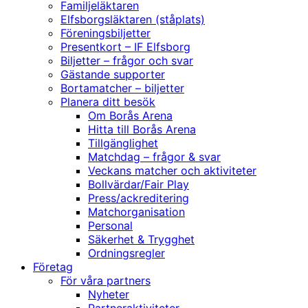
Familjeläktaren
Elfsborgsläktaren (ståplats)
Föreningsbiljetter
Presentkort – IF Elfsborg
Biljetter – frågor och svar
Gästande supporter
Bortamatcher – biljetter
Planera ditt besök
Om Borås Arena
Hitta till Borås Arena
Tillgänglighet
Matchdag – frågor & svar
Veckans matcher och aktiviteter
Bollvärdar/Fair Play
Press/ackreditering
Matchorganisation
Personal
Säkerhet & Trygghet
Ordningsregler
Företag
För våra partners
Nyheter