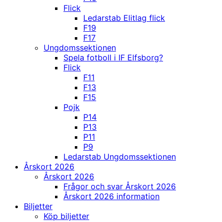
Flick
Ledarstab Elitlag flick
F19
F17
Ungdomssektionen
Spela fotboll i IF Elfsborg?
Flick
F11
F13
F15
Pojk
P14
P13
P11
P9
Ledarstab Ungdomssektionen
Årskort 2026
Årskort 2026
Frågor och svar Årskort 2026
Årskort 2026 information
Biljetter
Köp biljetter