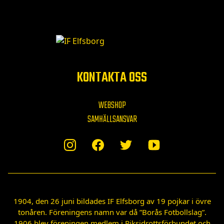
KONTAKTA OSS
WEBSHOP
SAMHÄLLSANSVAR
1904, den 26 juni bildades IF Elfsborg av 19 pojkar i övre
tonåren. Föreningens namn var då ”Borås Fotbollslag”.
1906 blev föreningen medlem i Riksidrottsförbundet och