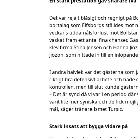
En stark prestation gav snarare tv
Det var rejält blåsigt och regnigt på 
bortalag som Elfsborgs ställdes mot m
veckans uddamålsförlust mot Bollstanä
vaskat fram ett antal fina chanser. G
klev firma Stina Jensen och Hanna Jioz
Jiozon, som hittade in till en inlöpand
I andra halvlek var det gästerna som j
riktigt bra defensivt arbete och hade
kontrollen, men till slut kunde gästern
– Det är synd då vi var i en period där
varit lite mer syniska och de fick möjli
mål, säger tränare Ismet Tursic.
Stark insats att bygga vidare på