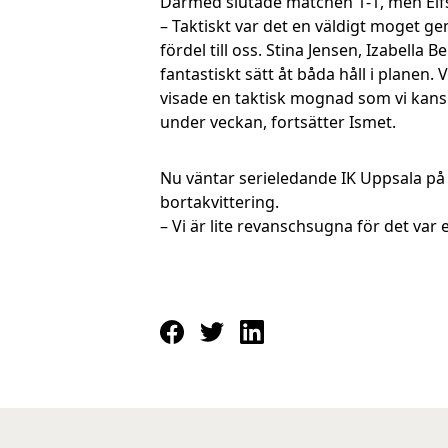
Därmed slutade matchen 1-1, men Elfsb
– Taktiskt var det en väldigt moget g
fördel till oss. Stina Jensen, Izabell
fantastiskt sätt åt båda håll i planen.
visade en taktisk mognad som vi kansk
under veckan, fortsätter Ismet.
Nu väntar serieledande IK Uppsala p
bortakvittering.
– Vi är lite revanschsugna för det var 