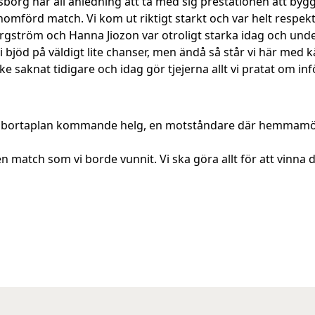
org har all anledning att ta med sig prestationen att bygg
enomförd match. Vi kom ut riktigt starkt och var helt respe
a Bergström och Hanna Jiozon var otroligt starka idag och und
 Vi bjöd på väldigt lite chanser, men ändå så står vi här med
e saknat tidigare och idag gör tjejerna allt vi pratat om i
å bortaplan kommande helg, en motståndare där hemmamötet
en match som vi borde vunnit. Vi ska göra allt för att vinna d