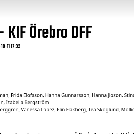
– KIF Örebro DFF
10-11 17:32
oman, Frida Elofsson, Hanna Gunnarsson, Hanna Jiozon, Sti
son, Izabella Bergström
erggren, Vanessa Lopez, Elin Flakberg, Tea Skoglund, Molli