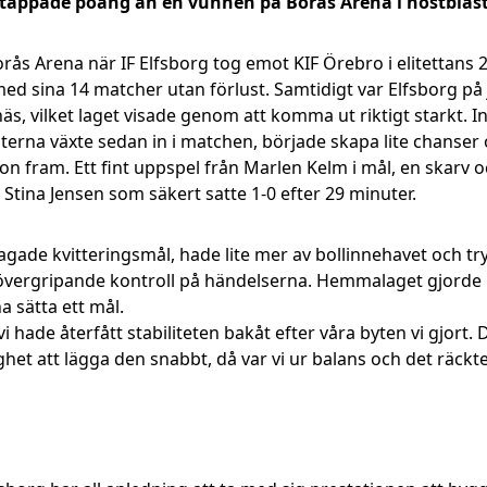
å tappade poäng än en vunnen på Borås Arena i höstblås
Borås Arena när IF Elfsborg tog emot KIF Örebro i elitettans
ed sina 14 matcher utan förlust. Samtidigt var Elfsborg på 
s, vilket laget visade genom att komma ut riktigt starkt. 
ästerna växte sedan in i matchen, började skapa lite chans
on fram. Ett fint uppspel från Marlen Kelm i mål, en skarv o
e Stina Jensen som säkert satte 1-0 efter 29 minuter.
agade kvitteringsmål, hade lite mer av bollinnehavet och tr
 övergripande kontroll på händelserna. Hemmalaget gjorde n
a sätta ett mål.
 vi hade återfått stabiliteten bakåt efter våra byten vi gjort
ghet att lägga den snabbt, då var vi ur balans och det räckte 