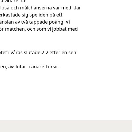
a vidare på.
ktlösa och målchanserna var med klar
erkastade sig spelidén på ett
 känslan av två tappade poäng. Vi
nför matchen, och som vi jobbat med
 i våras slutade 2-2 efter en sen
en, avslutar tränare Tursic.