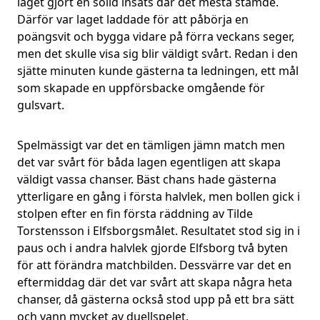
laget gjort en solid insats där det mesta stämde.
Därför var laget laddade för att påbörja en
poängsvit och bygga vidare på förra veckans seger,
men det skulle visa sig blir väldigt svårt. Redan i den
sjätte minuten kunde gästerna ta ledningen, ett mål
som skapade en uppförsbacke omgående för
gulsvart.
Spelmässigt var det en tämligen jämn match men
det var svårt för båda lagen egentligen att skapa
väldigt vassa chanser. Bäst chans hade gästerna
ytterligare en gång i första halvlek, men bollen gick i
stolpen efter en fin första räddning av Tilde
Torstensson i Elfsborgsmålet. Resultatet stod sig in i
paus och i andra halvlek gjorde Elfsborg två byten
för att förändra matchbilden. Dessvärre var det en
eftermiddag där det var svårt att skapa några heta
chanser, då gästerna också stod upp på ett bra sätt
och vann mycket av duellspelet.