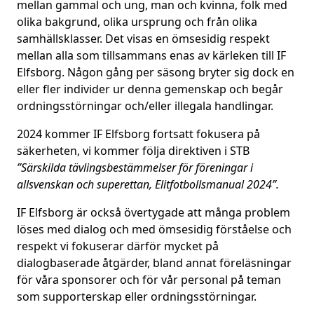
mellan gammal och ung, man och kvinna, folk med
olika bakgrund, olika ursprung och från olika
samhällsklasser. Det visas en ömsesidig respekt
mellan alla som tillsammans enas av kärleken till IF
Elfsborg. Någon gång per säsong bryter sig dock en
eller fler individer ur denna gemenskap och begår
ordningsstörningar och/eller illegala handlingar.
2024 kommer IF Elfsborg fortsatt fokusera på
säkerheten, vi kommer följa direktiven i STB
”Särskilda tävlingsbestämmelser för föreningar i
allsvenskan och superettan, Elitfotbollsmanual 2024”.
IF Elfsborg är också övertygade att många problem
löses med dialog och med ömsesidig förståelse och
respekt vi fokuserar därför mycket på
dialogbaserade åtgärder, bland annat föreläsningar
för våra sponsorer och för vår personal på teman
som supporterskap eller ordningsstörningar.