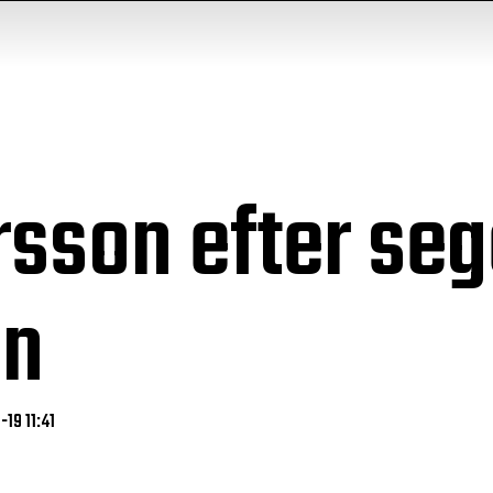
rsson efter se
en
-19 11:41