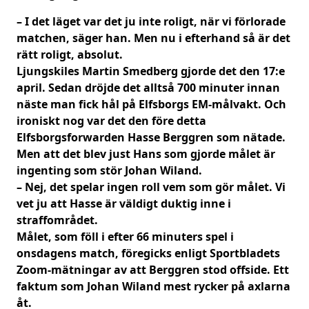
– I det läget var det ju inte roligt, när vi förlorade
matchen, säger han. Men nu i efterhand så är det
rätt roligt, absolut.
Ljungskiles Martin Smedberg gjorde det den 17:e
april. Sedan dröjde det alltså 700 minuter innan
näste man fick hål på Elfsborgs EM-målvakt. Och
ironiskt nog var det den före detta
Elfsborgsforwarden Hasse Berggren som nätade.
Men att det blev just Hans som gjorde målet är
ingenting som stör Johan Wiland.
– Nej, det spelar ingen roll vem som gör målet. Vi
vet ju att Hasse är väldigt duktig inne i
straffområ
det.
Målet, som föll i efter 66 minuters spel i
onsdagens match, föregicks enligt Sportbladets
Zoom-mätningar av att Berggren stod offside. Ett
faktum som Johan Wiland mest rycker på axlarna
åt.