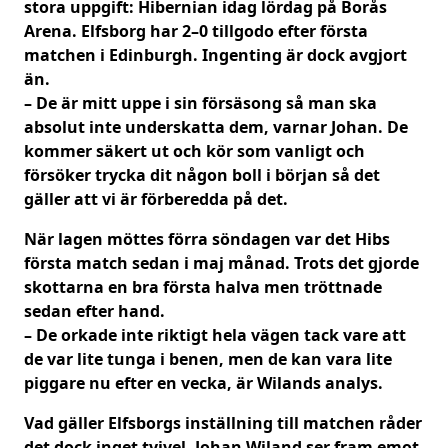
stora uppgift: Hibernian idag lördag på Borås
Arena. Elfsborg har 2–0 tillgodo efter första
matchen i Edinburgh. Ingenting är dock avgjort
än.
– De är mitt uppe i sin försäsong så man ska
absolut inte underskatta dem, varnar Johan. De
kommer säkert ut och kör som vanligt och
försöker trycka dit någon boll i början så det
gäller att vi är förberedda på det.
När lagen möttes förra söndagen var det Hibs
första match sedan i maj månad. Trots det gjorde
skottarna en bra första halva men tröttnade
sedan efter hand.
– De orkade inte riktigt hela vägen tack vare att
de var lite tunga i benen, men de kan vara lite
piggare nu efter en vecka, är Wilands analys.
Vad gäller Elfsborgs inställning till matchen råder
det dock inget tvivel. Johan Wiland ser fram emot