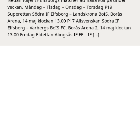
Nedan följer IF Elfsborgs matcher att hålla koll på under
veckan. Måndag – Tisdag – Onsdag – Torsdag P19
Superettan Södra IF Elfsborg – Landskrona BoIS, Borås
Arena, 14 maj klockan 13.00 P17 Allsvenskan Södra IF
Elfsborg – Varbergs BoIS FC, Borås Arena 2, 14 maj klockan
13.00 Fredag Elitettan Alingsås IF FF – IF […]