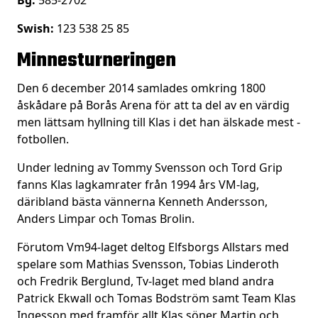
Bg:
585-2702
Swish:
123 538 25 85
Minnesturneringen
Den 6 december 2014 samlades omkring 1800
åskådare på Borås Arena för att ta del av en värdig
men lättsam hyllning till Klas i det han älskade mest -
fotbollen.
Under ledning av Tommy Svensson och Tord Grip
fanns Klas lagkamrater från 1994 års VM-lag,
däribland bästa vännerna Kenneth Andersson,
Anders Limpar och Tomas Brolin.
Förutom Vm94-laget deltog Elfsborgs Allstars med
spelare som Mathias Svensson, Tobias Linderoth
och Fredrik Berglund, Tv-laget med bland andra
Patrick Ekwall och Tomas Bodström samt Team Klas
Ingesson med framför allt Klas söner Martin och