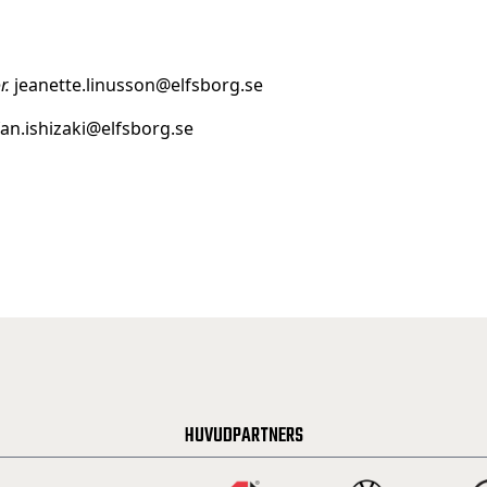
r.
jeanette.linusson@elfsborg.se
an.ishizaki@elfsborg.se
HUVUDPARTNERS