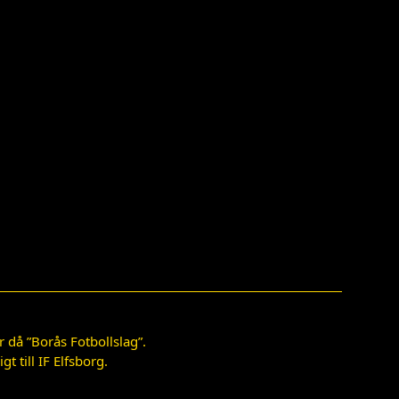
 då ”Borås Fotbollslag”.
 till IF Elfsborg.