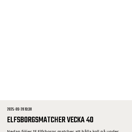
2025-09-28 19:38
ELFSBORGSMATCHER VECKA 40
Nedan följer IF Elfsborgs matcher att hålla koll på under