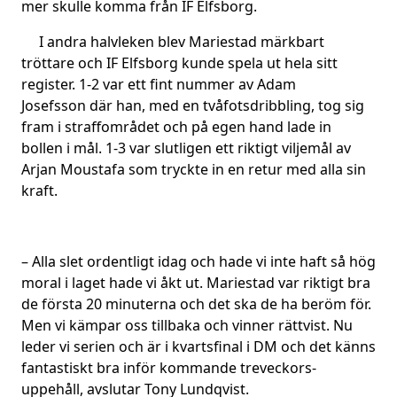
mer skulle komma från IF Elfsborg.
I andra halvleken blev Mariestad märkbart
tröttare och IF Elfsborg kunde spela ut hela sitt
register. 1-2 var ett fint nummer av Adam
Josefsson där han, med en tvåfotsdribbling, tog sig
fram i straffområdet och på egen hand lade in
bollen i mål. 1-3 var slutligen ett riktigt viljemål av
Arjan Moustafa som tryckte in en retur med alla sin
kraft.
– Alla slet ordentligt idag och hade vi inte haft så hög
moral i laget hade vi åkt ut. Mariestad var riktigt bra
de första 20 minuterna och det ska de ha beröm för.
Men vi kämpar oss tillbaka och vinner rättvist. Nu
leder vi serien och är i kvartsfinal i DM och det känns
fantastiskt bra inför kommande treveckors-
uppehåll, avslutar Tony Lundqvist.