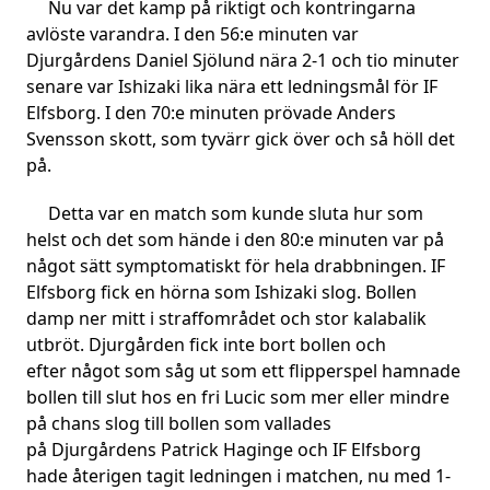
Nu var det kamp på riktigt och kontringarna
avlöste varandra. I den 56:e minuten var
Djurgårdens Daniel Sjölund nära 2-1 och tio minuter
senare var Ishizaki lika nära ett ledningsmål för IF
Elfsborg. I den 70:e minuten prövade Anders
Svensson skott, som tyvärr gick över och så höll det
på.
Detta var en match som kunde sluta hur som
helst och det som hände i den 80:e minuten var på
något sätt symptomatiskt för hela drabbningen. IF
Elfsborg fick en hörna som Ishizaki slog. Bollen
damp ner mitt i straffområdet och stor kalabalik
utbröt. Djurgården fick inte bort bollen och
efter något som såg ut som ett flipperspel hamnade
bollen till slut hos en fri Lucic som mer eller mindre
på chans slog till bollen som vallades
på Djurgårdens Patrick Haginge och IF Elfsborg
hade återigen tagit ledningen i matchen, nu med 1-