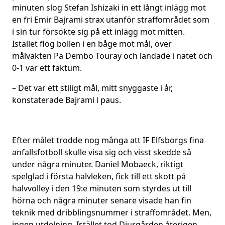
minuten slog Stefan Ishizaki in ett långt inlägg mot
en fri Emir Bajrami strax utanför straffområdet som
i sin tur försökte sig på ett inlägg mot mitten.
Istället flög bollen i en båge mot mål, över
målvakten Pa Dembo Touray och landade i nätet och
0-1 var ett faktum.
– Det var ett stiligt mål, mitt snyggaste i år,
konstaterade Bajrami i paus.
Efter målet trodde nog många att IF Elfsborgs fina
anfallsfotboll skulle visa sig och visst skedde så
under några minuter. Daniel Mobaeck, riktigt
spelglad i första halvleken, fick till ett skott på
halvvolley i den 19:e minuten som styrdes ut till
hörna och några minuter senare visade han fin
teknik med dribblingsnummer i straffområdet. Men,
ingen utdelning. Istället tod Djurgården återigen