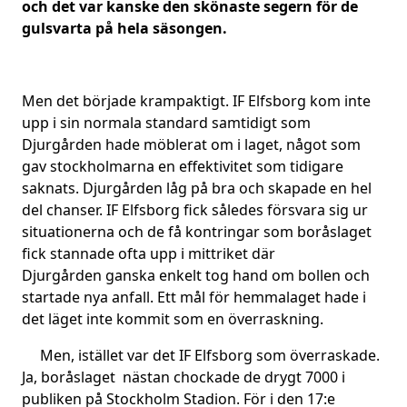
och det var kanske den skönaste segern för de
gulsvarta på hela säsongen.
Men det började krampaktigt. IF Elfsborg kom inte
upp i sin normala standard samtidigt som
Djurgården hade möblerat om i laget, något som
gav stockholmarna en effektivitet som tidigare
saknats. Djurgården låg på bra och skapade en hel
del chanser. IF Elfsborg fick således försvara sig ur
situationerna och de få kontringar som boråslaget
fick stannade ofta upp i mittriket där
Djurgården ganska enkelt tog hand om bollen och
startade nya anfall. Ett mål för hemmalaget hade i
det läget inte kommit som en överraskning.
Men, istället var det IF Elfsborg som överraskade.
Ja, boråslaget nästan chockade de drygt 7000 i
publiken på Stockholm Stadion. För i den 17:e