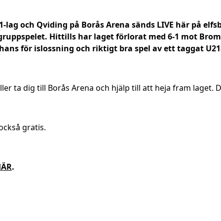
1-lag och Qviding på Borås Arena sänds LIVE här på elf
 gruppspelet. Hittills har laget förlorat med 6-1 mot Br
chans för islossning och riktigt bra spel av ett taggat U2
r ta dig till Borås Arena och hjälp till att heja fram laget. De
ckså gratis.
HÄR
.