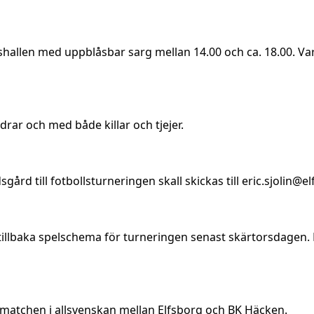
hallen med uppblåsbar sarg mellan 14.00 och ca. 18.00. Varj
drar och med både killar och tjejer.
sgård till fotbollsturneringen skall skickas till
eric.sjolin@e
 tillbaka spelschema för turneringen senast skärtorsdagen. F
pmatchen i allsvenskan mellan Elfsborg och BK Häcken.