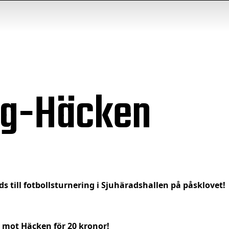
org-Häcken
ds till fotbollsturnering i Sjuhäradshallen på påsklovet!
n mot Häcken för 20 kronor!