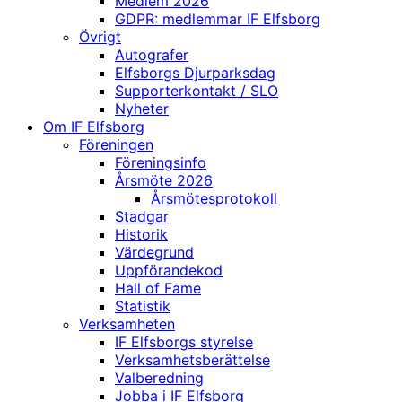
Medlem 2026
GDPR: medlemmar IF Elfsborg
Övrigt
Autografer
Elfsborgs Djurparksdag
Supporterkontakt / SLO
Nyheter
Om IF Elfsborg
Föreningen
Föreningsinfo
Årsmöte 2026
Årsmötesprotokoll
Stadgar
Historik
Värdegrund
Uppförandekod
Hall of Fame
Statistik
Verksamheten
IF Elfsborgs styrelse
Verksamhetsberättelse
Valberedning
Jobba i IF Elfsborg