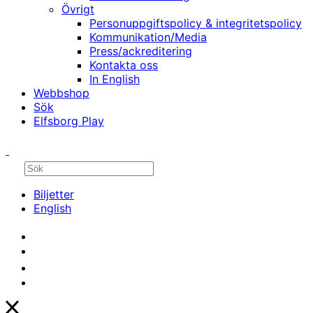
Övrigt
Personuppgiftspolicy & integritetspolicy
Kommunikation/Media
Press/ackreditering
Kontakta oss
In English
Webbshop
Sök
Elfsborg Play
Biljetter
English