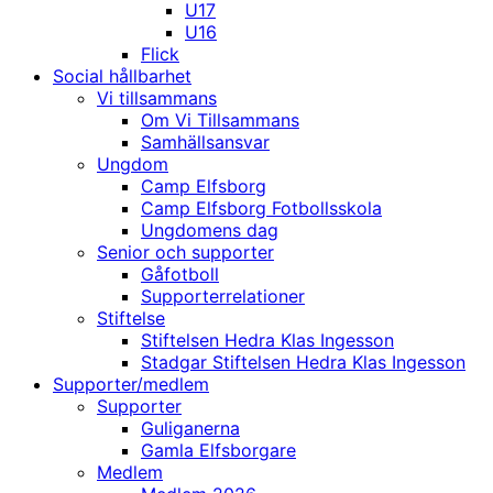
U17
U16
Flick
Social hållbarhet
Vi tillsammans
Om Vi Tillsammans
Samhällsansvar
Ungdom
Camp Elfsborg
Camp Elfsborg Fotbollsskola
Ungdomens dag
Senior och supporter
Gåfotboll
Supporterrelationer
Stiftelse
Stiftelsen Hedra Klas Ingesson
Stadgar Stiftelsen Hedra Klas Ingesson
Supporter/medlem
Supporter
Guliganerna
Gamla Elfsborgare
Medlem