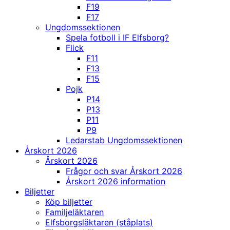
F19
F17
Ungdomssektionen
Spela fotboll i IF Elfsborg?
Flick
F11
F13
F15
Pojk
P14
P13
P11
P9
Ledarstab Ungdomssektionen
Årskort 2026
Årskort 2026
Frågor och svar Årskort 2026
Årskort 2026 information
Biljetter
Köp biljetter
Familjeläktaren
Elfsborgsläktaren (ståplats)