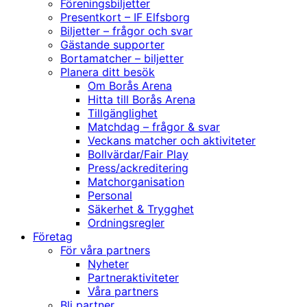
Föreningsbiljetter
Presentkort – IF Elfsborg
Biljetter – frågor och svar
Gästande supporter
Bortamatcher – biljetter
Planera ditt besök
Om Borås Arena
Hitta till Borås Arena
Tillgänglighet
Matchdag – frågor & svar
Veckans matcher och aktiviteter
Bollvärdar/Fair Play
Press/ackreditering
Matchorganisation
Personal
Säkerhet & Trygghet
Ordningsregler
Företag
För våra partners
Nyheter
Partneraktiviteter
Våra partners
Bli partner