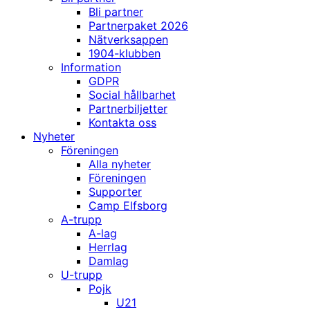
Bli partner
Partnerpaket 2026
Nätverksappen
1904-klubben
Information
GDPR
Social hållbarhet
Partnerbiljetter
Kontakta oss
Nyheter
Föreningen
Alla nyheter
Föreningen
Supporter
Camp Elfsborg
A-trupp
A-lag
Herrlag
Damlag
U-trupp
Pojk
U21