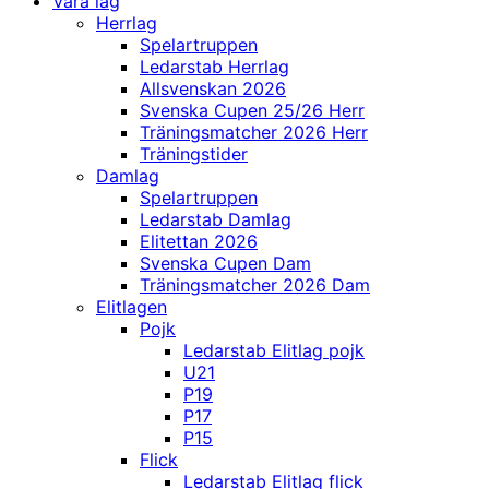
Våra lag
Herrlag
Spelartruppen
Ledarstab Herrlag
Allsvenskan 2026
Svenska Cupen 25/26 Herr
Träningsmatcher 2026 Herr
Träningstider
Damlag
Spelartruppen
Ledarstab Damlag
Elitettan 2026
Svenska Cupen Dam
Träningsmatcher 2026 Dam
Elitlagen
Pojk
Ledarstab Elitlag pojk
U21
P19
P17
P15
Flick
Ledarstab Elitlag flick