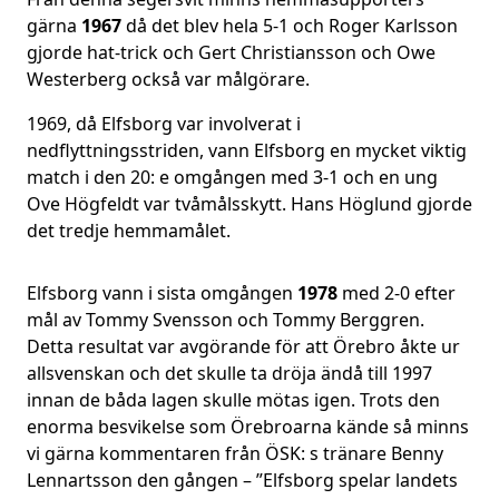
gärna
1967
då det blev hela 5-1 och Roger Karlsson
gjorde hat-trick och Gert Christiansson och Owe
Westerberg också var målgörare.
1969, då Elfsborg var involverat i
nedflyttningsstriden, vann Elfsborg en mycket viktig
match i den 20: e omgången med 3-1 och en ung
Ove Högfeldt var tvåmålsskytt. Hans Höglund gjorde
det tredje hemmamålet.
Elfsborg vann i sista omgången
1978
med 2-0 efter
mål av Tommy Svensson och Tommy Berggren.
Detta resultat var avgörande för att Örebro åkte ur
allsvenskan och det skulle ta dröja ändå till 1997
innan de båda lagen skulle mötas igen. Trots den
enorma besvikelse som Örebroarna kände så minns
vi gärna kommentaren från ÖSK: s tränare Benny
Lennartsson den gången – ”Elfsborg spelar landets