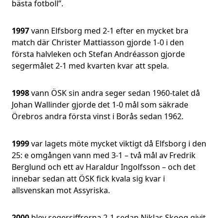
bästa fotboll”.
1997
vann Elfsborg med 2-1 efter en mycket bra
match där Christer Mattiasson gjorde 1-0 i den
första halvleken och Stefan Andréasson gjorde
segermålet 2-1 med kvarten kvar att spela.
1998
vann ÖSK sin andra seger sedan 1960-talet då
Johan Wallinder gjorde det 1-0 mål som säkrade
Örebros andra första vinst i Borås sedan 1962.
1999
var lagets möte mycket viktigt då Elfsborg i den
25: e omgången vann med 3-1 – två mål av Fredrik
Berglund och ett av Haraldur Ingolfsson – och det
innebar sedan att ÖSK fick kvala sig kvar i
allsvenskan mot Assyriska.
2000
blev segersiffrorna 2-1 sedan Niklas Skoog givit