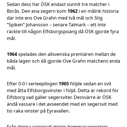
Sedan dess har ÖSK endast vunnit tre matcher i
Borås. Den ena segern kom
1962
i en målrik historia
där inte ens Ove Grahn med två mål och Stig
”Spiken” Johansson – senare Talmark – ett inte
räckte till någon Elfsborgspoäng då ÖSK gjorde fyra
mål.
1964
spelades den allsvenska premiären mellan de
båda lagen och då gjorde Ove Grahn matchens enda
mål.
Efter 0-0 i serieepilogen
1965
följde sedan en svit
med åtta Elfsborgsvinster i följd. Detta är rekord för
Elfsborg vad gäller segersviter. Dessvärre är ÖSK
ändå vassare i det avseendet med en segersvit med
tio raka vinster på Eyravallen.
Från denna segersvit minns hemmasupporters