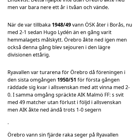
men var bara nere ett år i tvåan och vände.
När de var tillbaka
1948/49
vann ÖSK åter i Borås, nu
med 2-1 sedan Hugo Lydén än en gång varit
hemmalagets målskytt. Örebro åkte ned igen men
också denna gång blev sejouren i den lägre
divisionen ettårig.
Ryavallen var turarena för Örebro då föreningen i
den sista omgången
1950/51
för första gången
räddade sig kvar i allsvenskan med att vinna med 2-
0. I samma omgång spräckte AIK Malmö FF: s svit
med 49 matcher utan förlust i följd i allsvenskan
men AIK åkte ned ändå trots 1-0 segern
.
Örebro vann sin fjärde raka seger på Ryavallen