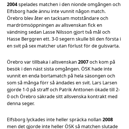
2004
spelades matchen i den nionde omgången och
Elfsborg hade ännu inte vunnit någon match.
Örebro blev åter en tacksam motståndare och
mardrömsöppningen av allsvenskan fick en
vändning sedan Lasse Nilsson gjort två mål och
Hasse Berggren ett. 3-0 segern skulle bli den första i
en svit på sex matcher utan förlust för de gulsvarta.
Örebro var tillbaka i allsvenskan
2007
och kom på
besök i den näst sista omgången. ÖSK hade inte
vunnit en enda bortamatch på hela säsongen och
som så många förr så ändades en svit. Lars Larsen
gjorde 1-0 på straff och Patrik Anttonen ökade till 2-
0 och Örebro säkrade sitt allsvenska kontrakt med
denna seger.
Elfsborg lyckades inte heller spräcka nollan
2008
men det gjorde inte heller ÖSK så matchen slutade