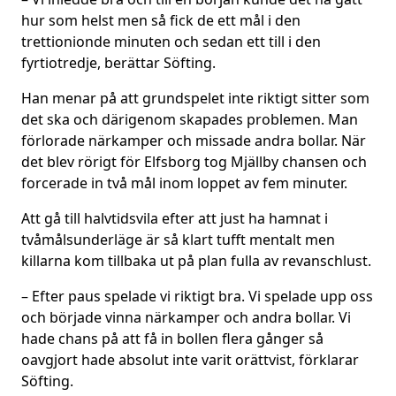
hur som helst men så fick de ett mål i den
trettionionde minuten och sedan ett till i den
fyrtiotredje, berättar Söfting.
Han menar på att grundspelet inte riktigt sitter som
det ska och därigenom skapades problemen. Man
förlorade närkamper och missade andra bollar. När
det blev rörigt för Elfsborg tog Mjällby chansen och
forcerade in två mål inom loppet av fem minuter.
Att gå till halvtidsvila efter att just ha hamnat i
tvåmålsunderläge är så klart tufft mentalt men
killarna kom tillbaka ut på plan fulla av revanschlust.
– Efter paus spelade vi riktigt bra. Vi spelade upp oss
och började vinna närkamper och andra bollar. Vi
hade chans på att få in bollen flera gånger så
oavgjort hade absolut inte varit orättvist, förklarar
Söfting.