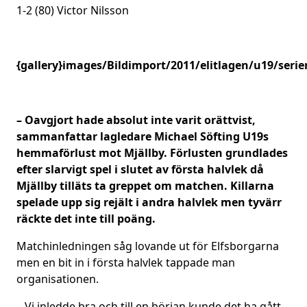
1-2 (80) Victor Nilsson
{gallery}images/Bildimport/2011/elitlagen/u19/serie
– Oavgjort hade absolut inte varit orättvist,
sammanfattar lagledare Michael Söfting U19s
hemmaförlust mot Mjällby.
Förlusten grundlades
efter slarvigt spel i slutet av första halvlek då
Mjällby tilläts ta greppet om matchen. Killarna
spelade upp sig rejält i andra halvlek men tyvärr
räckte det inte till poäng.
Matchinledningen såg lovande ut för Elfsborgarna
men en bit in i första halvlek tappade man
organisationen.
– Vi inledde bra och till en början kunde det ha gått