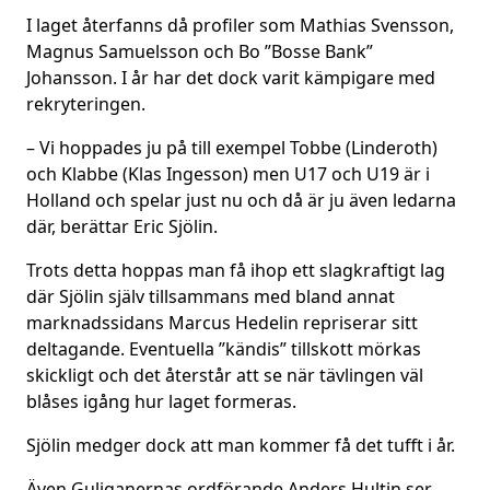
I laget återfanns då profiler som Mathias Svensson,
Magnus Samuelsson och Bo ”Bosse Bank”
Johansson. I år har det dock varit kämpigare med
rekryteringen.
– Vi hoppades ju på till exempel Tobbe (Linderoth)
och Klabbe (Klas Ingesson) men U17 och U19 är i
Holland och spelar just nu och då är ju även ledarna
där, berättar Eric Sjölin.
Trots detta hoppas man få ihop ett slagkraftigt lag
där Sjölin själv tillsammans med bland annat
marknadssidans Marcus Hedelin repriserar sitt
deltagande. Eventuella ”kändis” tillskott mörkas
skickligt och det återstår att se när tävlingen väl
blåses igång hur laget formeras.
Sjölin medger dock att man kommer få det tufft i år.
Även Guliganernas ordförande Anders Hultin ser