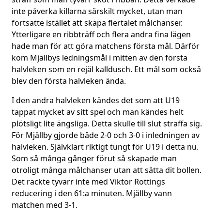
inte påverka killarna särskilt mycket, utan man
fortsatte istället att skapa flertalet målchanser.
Ytterligare en ribbträff och flera andra fina lägen
hade man för att göra matchens första mål. Därför
kom Mjällbys ledningsmål i mitten av den första
halvleken som en rejäl kalldusch. Ett mål som också
blev den första halvleken ända.
I den andra halvleken kändes det som att U19
tappat mycket av sitt spel och man kändes helt
plötsligt lite ängsliga. Detta skulle till slut straffa sig.
För Mjällby gjorde både 2-0 och 3-0 i inledningen av
halvleken. Självklart riktigt tungt för U19 i detta nu.
Som så många gånger förut så skapade man
otroligt många målchanser utan att sätta dit bollen.
Det räckte tyvärr inte med Viktor Rottings
reducering i den 61:a minuten. Mjällby vann
matchen med 3-1.