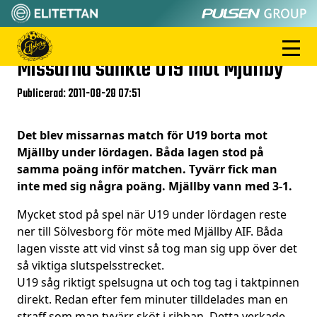
Missarna sänkte U19 mot Mjällby
Publicerad: 2011-08-28 07:51
Det blev missarnas match för U19 borta mot
Mjällby under lördagen. Båda lagen stod på
samma poäng inför matchen. Tyvärr fick man
inte med sig några poäng. Mjällby vann med 3-1.
Mycket stod på spel när U19 under lördagen reste
ner till Sölvesborg för möte med Mjällby AIF. Båda
lagen visste att vid vinst så tog man sig upp över det
så viktiga slutspelsstrecket.
U19 såg riktigt spelsugna ut och tog tag i taktpinnen
direkt. Redan efter fem minuter tilldelades man en
straff som man tyvärr sköt i ribban. Detta verkade