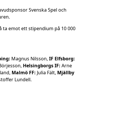
 huvudsponsor Svenska Spel och
uren.
å ta emot ett stipendium på 10 000
ping:
Magnus Nilsson,
IF Elfsborg:
Börjesson,
Helsingborgs IF:
Arne
land,
Malmö FF:
Julia Fält,
Mjällby
toffer Lundell.