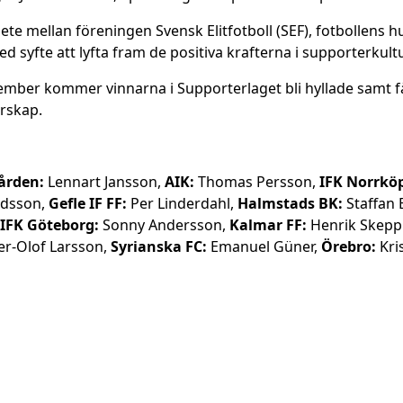
te mellan föreningen Svensk Elitfotboll (SEF), fotbollens
d syfte att lyfta fram de positiva krafterna i supporterkult
ember kommer vinnarna i Supporterlaget bli hyllade samt f
erskap.
ården:
Lennart Jansson,
AIK:
Thomas Persson,
IFK Norrkö
ndsson,
Gefle IF FF:
Per Linderdahl,
Halmstads BK:
Staffan 
IFK Göteborg:
Sonny Andersson,
Kalmar FF:
Henrik Skepp
r-Olof Larsson,
Syrianska FC:
Emanuel Güner,
Örebro:
Kris