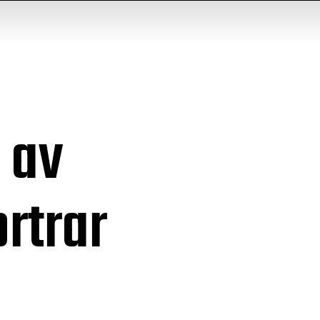
 av
rtrar