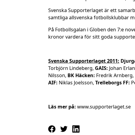
Svenska Supporterlaget är ett samarbe
samtliga allsvenska fotbollsklubbar me
På Fotbollsgalan i Globen den 7:e nov
kronor vardera för sitt goda support
Svenska Supporterlaget 2011:
Djurg
Torbjörn Lindeberg,
GAIS:
Johan Erla
Nilsson,
BK Häcken:
Fredrik Arnberg,
AIF:
Niklas Joelsson,
Trelleborgs FF:
Pe
Läs mer på:
www.supporterlaget.se