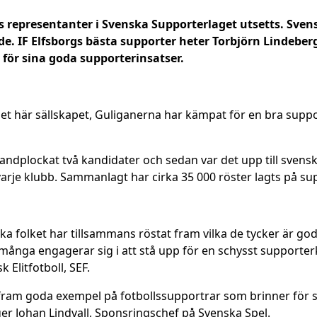
ns representanter i Svenska Supporterlaget utsetts. Svens
e. IF Elfsborgs bästa supporter heter Torbjörn Lindeberg.
 för sina goda supporterinsatser.
et här sällskapet, Guliganerna har kämpat för en bra suppor
ndplockat två kandidater och sedan var det upp till svenska 
 varje klubb. Sammanlagt har cirka 35 000 röster lagts på s
ka folket har tillsammans röstat fram vilka de tycker är go
så många engagerar sig i att stå upp för en schysst support
 Elitfotboll, SEF.
ta fram goda exempel på fotbollssupportrar som brinner för si
ger Johan Lindvall, Sponsringschef på Svenska Spel.