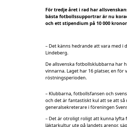
För tredje året i rad har allsvenska
bästa fotbollssupportrar är nu korad
och ett stipendium på 10 000 kronor
– Det känns hedrande att vara med i d
Lindeberg.
De allsvenska fotbollsklubbarna har ha
vinnarna. Laget har 16 platser, en för
röstningsperioden.
– Klubbarna, fotbollsfansen och svens
och det är fantastiskt kul att se att 
generalsekreterare i föreningen Svensk
– Det är otroligt roligt att kunna lyf
läktarkultur ute på landets arenor, sä