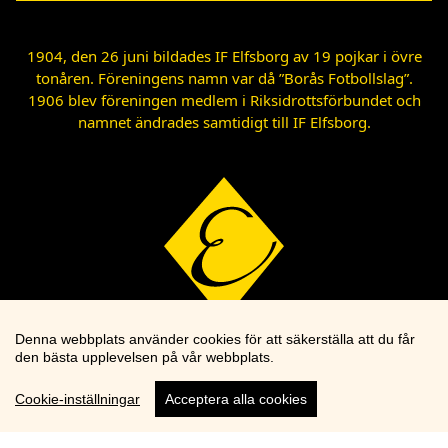
1904, den 26 juni bildades IF Elfsborg av 19 pojkar i övre
tonåren. Föreningens namn var då ”Borås Fotbollslag”.
1906 blev föreningen medlem i Riksidrottsförbundet och
namnet ändrades samtidigt till IF Elfsborg.
Denna webbplats använder cookies för att säkerställa att du får
den bästa upplevelsen på vår webbplats.
Cookie-inställningar
Acceptera alla cookies
Cookie knapp