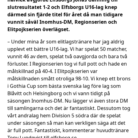
slutresultatet 1-2 och Elfsborgs U16-lag knep
därmed sin fjärde titel för året då man tidigare
vunnit såväl Inomhus-DM, Regionserien och
Elitpojkserien överlägset.
– Under mina år som elitlagstränare har jag aldrig
upplevt ett bättre U16-lag. Vi har spelat 50 matcher,
vunnit 46 av dem, spelat två oavgjorda och bara två
förluster. I Regionserien tog vi full pott och hade en
målskillnad på 40-4. I Elitpojkserien var
målskillnaden smått otroliga 98-10. Vi knep ett brons
i Gothia Cup som bästa svenska lag före lag som
Blåvitt och Helsingborg och vi vann tidigt på
säsongen Inomhus-DM. Nu lägger vi även stora DM
till samlingarna och det är fantastiskt. Dessutom tog
vårt andralag hem Division 5 södra där de spelat
under säsongen så man kan verkligen säga att det
är full pott. Fantastiskt, kommenterar huvudtränare
Tony Lundqvist till elfsborg.se.