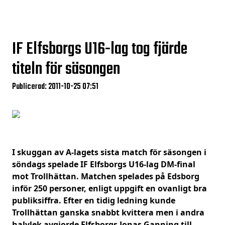
IF Elfsborgs U16-lag tog fjärde
titeln för säsongen
Publicerad: 2011-10-25 07:51
I skuggan av A-lagets sista match för säsongen i
söndags spelade IF Elfsborgs U16-lag DM-final
mot Trollhättan. Matchen spelades på Edsborg
inför 250 personer, enligt uppgift en ovanligt bra
publiksiffra. Efter en tidig ledning kunde
Trollhättan ganska snabbt kvittera men i andra
halvlek avgjorde Elfsborgs Jonas Ganning till