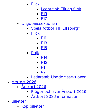
Flick
Ledarstab Elitlag flick
F19
F17
Ungdomssektionen
Spela fotboll i IF Elfsborg?
Flick
F11
F13
F15
Pojk
P14
P13
P11
P9
Ledarstab Ungdomssektionen
Årskort 2026
Årskort 2026
Frågor och svar Årskort 2026
Årskort 2026 information
Biljetter
Köp biljetter