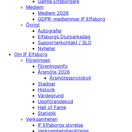
Gamla Elfsborgare
Medlem
Medlem 2026
GDPR: medlemmar IF Elfsborg
Övrigt
Autografer
Elfsborgs Djurparksdag
Supporterkontakt / SLO
Nyheter
Om IF Elfsborg
Föreningen
Föreningsinfo
Årsmöte 2026
Årsmötesprotokoll
Stadgar
Historik
Värdegrund
Uppförandekod
Hall of Fame
Statistik
Verksamheten
IF Elfsborgs styrelse
Verksamhetsberättelse