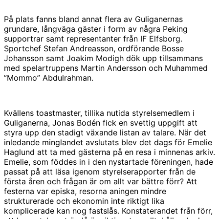
På plats fanns bland annat flera av Guliganernas
grundare, långväga gäster i form av några Peking
supportrar samt representanter från IF Elfsborg.
Sportchef Stefan Andreasson, ordförande Bosse
Johansson samt Joakim Modigh dök upp tillsammans
med spelartruppens Martin Andersson och Muhammed
”Mommo” Abdulrahman.
Kvällens toastmaster, tillika nutida styrelsemedlem i
Guliganerna, Jonas Bodén fick en svettig uppgift att
styra upp den stadigt växande listan av talare. När det
inledande minglandet avslutats blev det dags för Emelie
Haglund att ta med gästerna på en resa i minnenas arkiv.
Emelie, som föddes in i den nystartade föreningen, hade
passat på att läsa igenom styrelserapporter från de
första åren och frågan är om allt var bättre förr? Att
festerna var episka, resorna aningen mindre
strukturerade och ekonomin inte riktigt lika
komplicerade kan nog fastslås. Konstaterandet från förr,