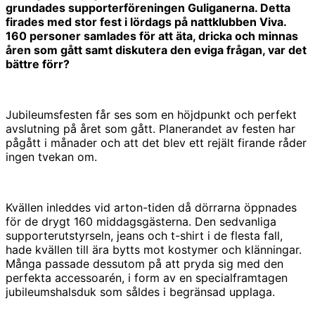
grundades supporterföreningen Guliganerna. Detta
firades med stor fest i lördags på nattklubben Viva.
160 personer samlades för att äta, dricka och minnas
åren som gått samt diskutera den eviga frågan, var det
bättre förr?
Jubileumsfesten får ses som en höjdpunkt och perfekt
avslutning på året som gått. Planerandet av festen har
pågått i månader och att det blev ett rejält firande råder
ingen tvekan om.
Kvällen inleddes vid arton-tiden då dörrarna öppnades
för de drygt 160 middagsgästerna. Den sedvanliga
supporterutstyrseln, jeans och t-shirt i de flesta fall,
hade kvällen till ära bytts mot kostymer och klänningar.
Många passade dessutom på att pryda sig med den
perfekta accessoarén, i form av en specialframtagen
jubileumshalsduk som såldes i begränsad upplaga.