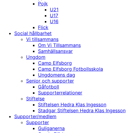
Pojk
U21
U17
U16
Flick
Social hållbarhet
Vi tillsammans
Om Vi Tillsammans
Samhällsansvar
Ungdom
Camp Elfsborg
Camp Elfsborg Fotbollsskola
Ungdomens dag
Senior och supporter
Gåfotboll
Supporterrelationer
Stiftelse
Stiftelsen Hedra Klas Ingesson
Stadgar Stiftelsen Hedra Klas Ingesson
Supporter/medlem
Supporter
Guliganerna