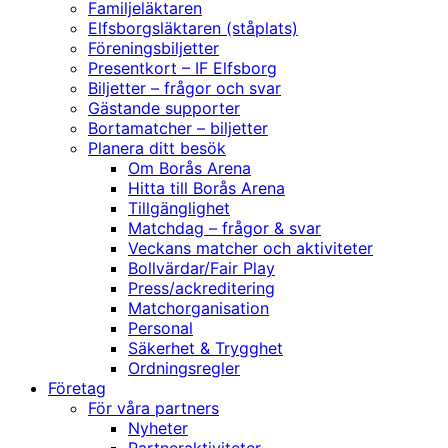
Familjeläktaren
Elfsborgsläktaren (ståplats)
Föreningsbiljetter
Presentkort – IF Elfsborg
Biljetter – frågor och svar
Gästande supporter
Bortamatcher – biljetter
Planera ditt besök
Om Borås Arena
Hitta till Borås Arena
Tillgänglighet
Matchdag – frågor & svar
Veckans matcher och aktiviteter
Bollvärdar/Fair Play
Press/ackreditering
Matchorganisation
Personal
Säkerhet & Trygghet
Ordningsregler
Företag
För våra partners
Nyheter