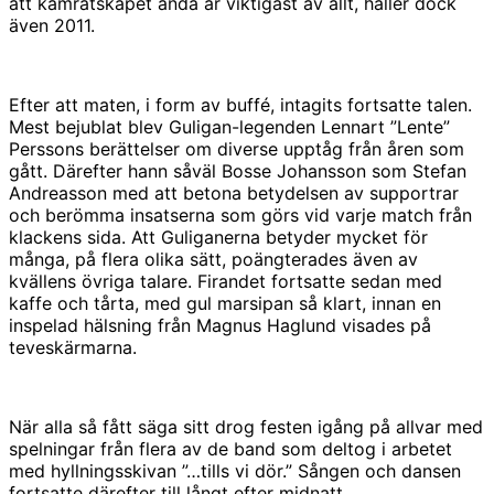
att kamratskapet ändå är viktigast av allt, håller dock
även 2011.
Efter att maten, i form av buffé, intagits fortsatte talen.
Mest bejublat blev Guligan-legenden Lennart ”Lente”
Perssons berättelser om diverse upptåg från åren som
gått. Därefter hann såväl Bosse Johansson som Stefan
Andreasson med att betona betydelsen av supportrar
och berömma insatserna som görs vid varje match från
klackens sida. Att Guliganerna betyder mycket för
många, på flera olika sätt, poängterades även av
kvällens övriga talare. Firandet fortsatte sedan med
kaffe och tårta, med gul marsipan så klart, innan en
inspelad hälsning från Magnus Haglund visades på
teveskärmarna.
När alla så fått säga sitt drog festen igång på allvar med
spelningar från flera av de band som deltog i arbetet
med hyllningsskivan ”…tills vi dör.” Sången och dansen
fortsatte därefter till långt efter midnatt.