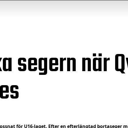
a segern när Q
es
 lossnat för U16-laget. Efter en efterlängtad bortaseger