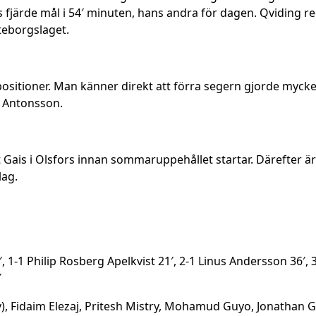
 fjärde mål i 54′ minuten, hans andra för dagen. Qviding r
teborgslaget.
a positioner. Man känner direkt att förra segern gjorde myck
r Antonsson.
Gais i Olsfors innan sommaruppehållet startar. Därefter ä
lag.
 1-1 Philip Rosberg Apelkvist 21′, 2-1 Linus Andersson 36′, 
′
, Fidaim Elezaj, Pritesh Mistry, Mohamud Guyo, Jonathan Gi