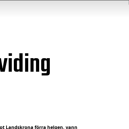
viding
 mot Landskrona förra helgen, vann