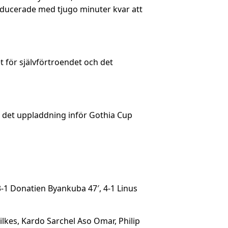
educerade med tjugo minuter kvar att
et för självförtroendet och det
r det uppladdning inför Gothia Cup
3-1 Donatien Byankuba 47′, 4-1 Linus
lkes, Kardo Sarchel Aso Omar, Philip