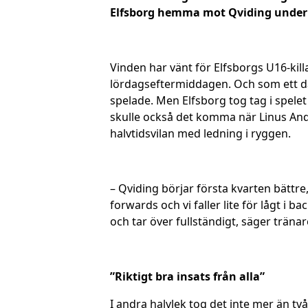
Elfsborg hemma mot Qviding under 
Vinden har vänt för Elfsborgs U16-kil
lördagseftermiddagen. Och som ett då
spelade. Men Elfsborg tog tag i spele
skulle också det komma när Linus Ande
halvtidsvilan med ledning i ryggen.
– Qviding börjar första kvarten bättre
forwards och vi faller lite för lågt i b
och tar över fullständigt, säger tränar
”Riktigt bra insats från alla”
I andra halvlek tog det inte mer än t