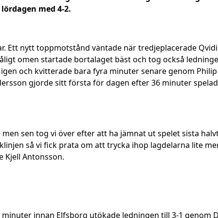
lördagen med 4-2.
lar. Ett nytt toppmotstånd väntade när tredjeplacerade Qvid
ligt omen startade bortalaget bäst och tog också ledninge
t igen och kvitterade bara fyra minuter senare genom Phili
rsson gjorde sitt första för dagen efter 36 minuter spelad
, men sen tog vi över efter att ha jämnat ut spelet sista h
acklinjen så vi fick prata om att trycka ihop lagdelarna lite me
e Kjell Antonsson.
vå minuter innan Elfsborg utökade ledningen till 3-1 genom