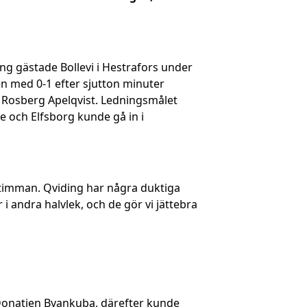
ing gästade Bollevi i Hestrafors under
n med 0-1 efter sjutton minuter
p Rosberg Apelqvist. Ledningsmålet
e och Elfsborg kunde gå in i
alvtimman. Qviding har några duktiga
r i andra halvlek, och de gör vi jättebra
 Donatien Byankuba, därefter kunde