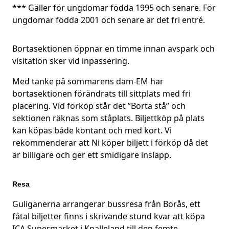
*** Gäller för ungdomar födda 1995 och senare. För
ungdomar födda 2001 och senare är det fri entré.
Bortasektionen öppnar en timme innan avspark och
visitation sker vid inpassering.
Med tanke på sommarens dam-EM har
bortasektionen förändrats till sittplats med fri
placering. Vid förköp står det ”Borta stå” och
sektionen räknas som ståplats. Biljettköp på plats
kan köpas både kontant och med kort. Vi
rekommenderar att Ni köper biljett i förköp då det
är billigare och ger ett smidigare insläpp.
Resa
Guliganerna arrangerar bussresa från Borås, ett
fåtal biljetter finns i skrivande stund kvar att köpa
ICA Supermarket i Knalleland till den femte