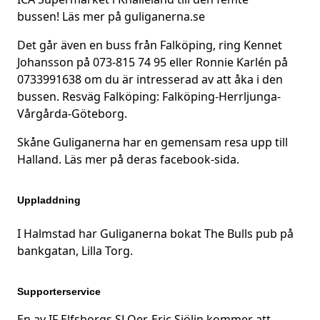
bussen! Läs mer på
guliganerna.se
Det går även en buss från Falköping, ring Kennet
Johansson på 073-815 74 95 eller Ronnie Karlén på
0733991638 om du är intresserad av att åka i den
bussen.
Resväg Falköping: Falköping-Herrljunga-
Vårgårda-Göteborg.
Skåne Guliganerna har en gemensam resa upp till
Halland. Läs mer på deras
facebook-sida
.
Uppladdning
I Halmstad har Guliganerna bokat The Bulls pub på
bankgatan, Lilla Torg.
Supporterservice
En av IF Elfsborgs SLOer, Eric Sjölin kommer att