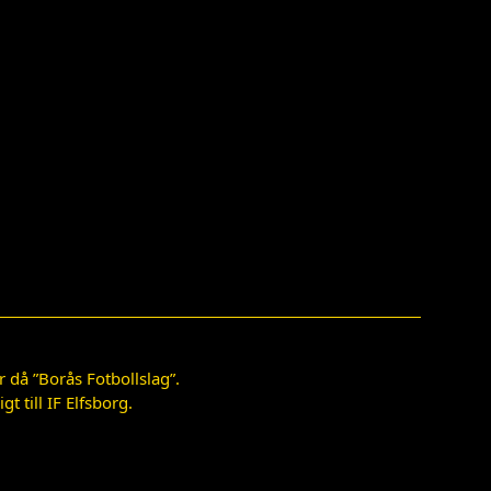
 då ”Borås Fotbollslag”.
 till IF Elfsborg.