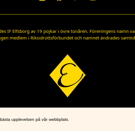
des IF Elfsborg av 19 pojkar i övre tonåren. Föreningens namn var
gen medlem i Riksidrottsförbundet och namnet ändrades samtidigt
 bästa upplevelsen på vår webbplats.