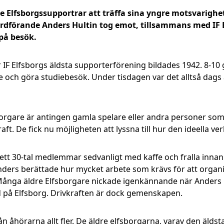
re Elfsborgssupportrar att träffa sina yngre motsvarig
rdförande Anders Hultin tog emot, tillsammans med IF El
på besök.
IF Elfsborgs äldsta supporterförening bildades 1942. 8-1
are och göra studiebesök. Under tisdagen var det alltså dag
rgare är antingen gamla spelare eller andra personer som 
raft. De fick nu möjligheten att lyssna till hur den ideella
tt 30-tal medlemmar sedvanligt med kaffe och fralla innan d
rs berättade hur mycket arbete som krävs för att organiser
Många äldre Elfsborgare nickade igenkännande när Anders 
d på Elfsborg. Drivkraften är dock gemenskapen.
rån åhörarna allt fler. De äldre elfsborgarna, varav den älds