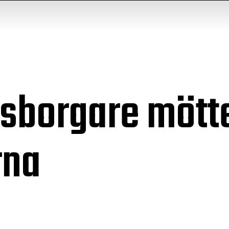
fsborgare mött
rna