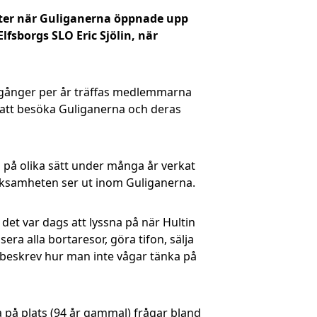
heter när Guliganerna öppnade upp
fsborgs SLO Eric Sjölin, när
0 gånger per år träffas medlemmarna
s att besöka Guliganerna och deras
på olika sätt under många år verkat
 verksamheten ser ut inom Guliganerna.
et var dags att lyssna på när Hultin
a alla bortaresor, göra tifon, sälja
beskrev hur man inte vågar tänka på
ta på plats (94 år gammal) frågar bland