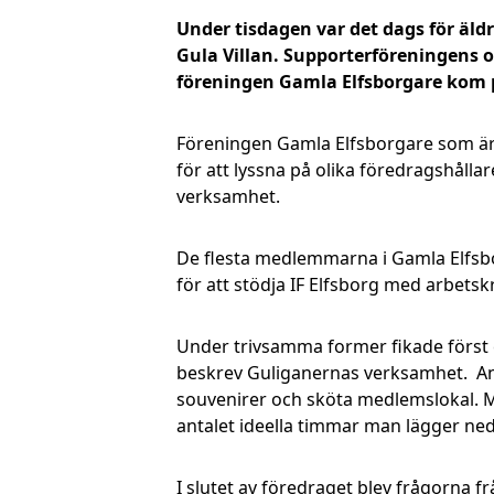
Under tisdagen var det dags för äld
Gula Villan. Supporterföreningens o
föreningen Gamla Elfsborgare kom 
Föreningen Gamla Elfsborgare som är 
för att lyssna på olika föredragshåll
verksamhet.
De flesta medlemmarna i Gamla Elfsbo
för att stödja IF Elfsborg med arbetsk
Under trivsamma former fikade först e
beskrev Guliganernas verksamhet. Ande
souvenirer och sköta medlemslokal. 
antalet ideella timmar man lägger ne
I slutet av föredraget blev frågorna f