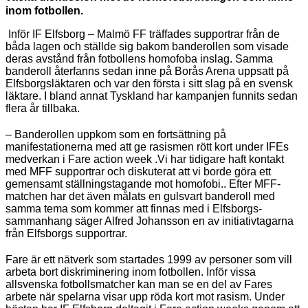
inom fotbollen.
Inför IF Elfsborg – Malmö FF träffades supportrar från de
båda lagen och ställde sig bakom banderollen som visade
deras avstånd från fotbollens homofoba inslag. Samma
banderoll återfanns sedan inne på Borås Arena uppsatt på
Elfsborgsläktaren och var den första i sitt slag på en svensk
läktare. I bland annat Tyskland har kampanjen funnits sedan
flera år tillbaka.
– Banderollen uppkom som en fortsättning på
manifestationerna med att ge rasismen rött kort under IFEs
medverkan i Fare action week .Vi har tidigare haft kontakt
med MFF supportrar och diskuterat att vi borde göra ett
gemensamt ställningstagande mot homofobi.
.
Efter MFF-
matchen har det även målats en gulsvart banderoll med
samma tema som kommer att finnas med i Elfsborgs-
sammanhang
säger Alfred Johansson en av initiativtagarna
från Elfsborgs supportrar.
Fare är ett nätverk som startades 1999 av personer som vill
arbeta bort diskriminering inom fotbollen. Inför vissa
allsvenska fotbollsmatcher kan man se en del av Fares
arbete när spelarna visar upp röda kort mot rasism. Under