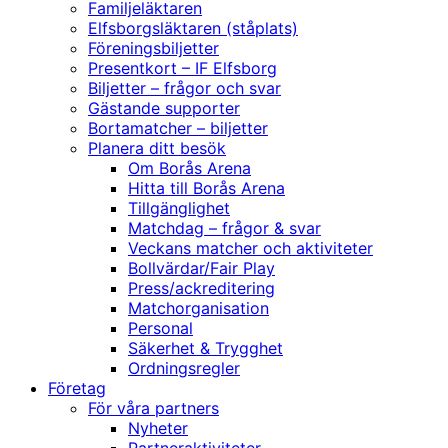
Familjeläktaren
Elfsborgsläktaren (ståplats)
Föreningsbiljetter
Presentkort – IF Elfsborg
Biljetter – frågor och svar
Gästande supporter
Bortamatcher – biljetter
Planera ditt besök
Om Borås Arena
Hitta till Borås Arena
Tillgänglighet
Matchdag – frågor & svar
Veckans matcher och aktiviteter
Bollvärdar/Fair Play
Press/ackreditering
Matchorganisation
Personal
Säkerhet & Trygghet
Ordningsregler
Företag
För våra partners
Nyheter