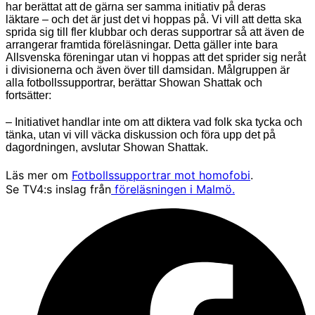
har berättat att de gärna ser samma initiativ på deras
läktare – och det är just det vi hoppas på. Vi vill att detta ska
sprida sig till fler klubbar och deras supportrar så att även de
arrangerar framtida föreläsningar. Detta gäller inte bara
Allsvenska föreningar utan vi hoppas att det sprider sig neråt
i divisionerna och även över till damsidan. Målgruppen är
alla fotbollssupportrar, berättar Showan Shattak och
fortsätter:
– Initiativet handlar inte om att diktera vad folk ska tycka och
tänka, utan vi vill väcka diskussion och föra upp det på
dagordningen, avslutar Showan Shattak.
Läs mer om
Fotbollssupportrar mot homofobi
.
Se TV4:s inslag från
föreläsningen i Malmö.