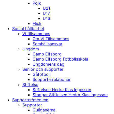
Pojk
U21
U17
U16
Flick
Social hållbarhet
Vi tillsammans
Om Vi Tillsammans
Samhällsansvar
Ungdom
Camp Elfsborg
Camp Elfsborg Fotbollsskola
Ungdomens dag
Senior och supporter
Gåfotboll
Supporterrelationer
Stiftelse
Stiftelsen Hedra Klas Ingesson
Stadgar Stiftelsen Hedra Klas Ingesson
Supporter/medlem
Supporter
Guliganerna