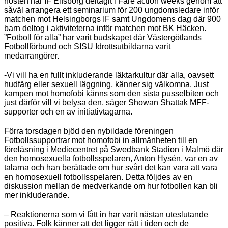
hösten har IF Elfsborg deltagit i Fare action weeks genom att
såväl arrangera ett seminarium för 200 ungdomsledare inför
matchen mot Helsingborgs IF samt Ungdomens dag där 900
barn deltog i aktiviteterna inför matchen mot BK Häcken.
”Fotboll för alla” har varit budskapet där Västergötlands
Fotbollförbund och SISU Idrottsutbildarna varit
medarrangörer.
-Vi vill ha en fullt inkluderande läktarkultur där alla, oavsett
hudfärg eller sexuell läggning, känner sig välkomna. Just
kampen mot homofobi känns som den sista pusselbiten och
just därför vill vi belysa den, säger Showan Shattak MFF-
supporter och en av initiativtagarna.
Förra torsdagen bjöd den nybildade föreningen
Fotbollssupportrar mot homofobi in allmänheten till en
föreläsning i Mediecentret på Swedbank Stadion i Malmö där
den homosexuella fotbollsspelaren, Anton Hysén, var en av
talarna och han berättade om hur svårt det kan vara att vara
en homosexuell fotbollsspelaren. Detta följdes av en
diskussion mellan de medverkande om hur fotbollen kan bli
mer inkluderande.
– Reaktionerna som vi fått in har varit nästan uteslutande
positiva. Folk känner att det ligger rätt i tiden och de