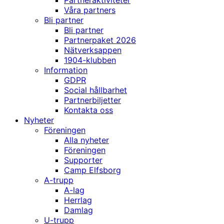
Partneraktiviteter
Våra partners
Bli partner
Bli partner
Partnerpaket 2026
Nätverksappen
1904-klubben
Information
GDPR
Social hållbarhet
Partnerbiljetter
Kontakta oss
Nyheter
Föreningen
Alla nyheter
Föreningen
Supporter
Camp Elfsborg
A-trupp
A-lag
Herrlag
Damlag
U-trupp