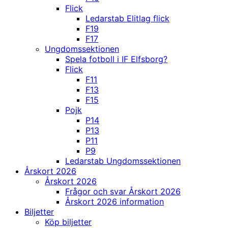
Flick
Ledarstab Elitlag flick
F19
F17
Ungdomssektionen
Spela fotboll i IF Elfsborg?
Flick
F11
F13
F15
Pojk
P14
P13
P11
P9
Ledarstab Ungdomssektionen
Årskort 2026
Årskort 2026
Frågor och svar Årskort 2026
Årskort 2026 information
Biljetter
Köp biljetter