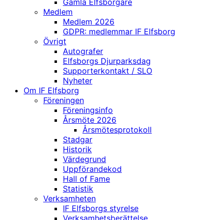
Gamla Elfsborgare
Medlem
Medlem 2026
GDPR: medlemmar IF Elfsborg
Övrigt
Autografer
Elfsborgs Djurparksdag
Supporterkontakt / SLO
Nyheter
Om IF Elfsborg
Föreningen
Föreningsinfo
Årsmöte 2026
Årsmötesprotokoll
Stadgar
Historik
Värdegrund
Uppförandekod
Hall of Fame
Statistik
Verksamheten
IF Elfsborgs styrelse
Verksamhetsberättelse