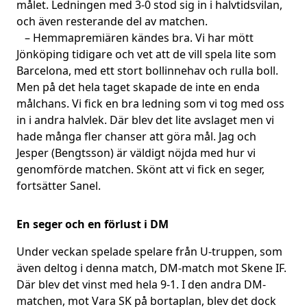
målet. Ledningen med 3-0 stod sig in i halvtidsvilan,
och även resterande del av matchen.
– Hemmapremiären kändes bra. Vi har mött
Jönköping tidigare och vet att de vill spela lite som
Barcelona, med ett stort bollinnehav och rulla boll.
Men på det hela taget skapade de inte en enda
målchans. Vi fick en bra ledning som vi tog med oss
in i andra halvlek. Där blev det lite avslaget men vi
hade många fler chanser att göra mål. Jag och
Jesper (Bengtsson) är väldigt nöjda med hur vi
genomförde matchen. Skönt att vi fick en seger,
fortsätter Sanel.
En seger och en förlust i DM
Under veckan spelade spelare från U-truppen, som
även deltog i denna match, DM-match mot Skene IF.
Där blev det vinst med hela 9-1. I den andra DM-
matchen, mot Vara SK på bortaplan, blev det dock