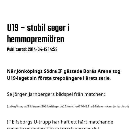
U19 – stabil seger i
hemmapremiären
Publicerad: 2014-04-12 14:53
När Jönköpings Södra IF gästade Borås Arena tog
U19-laget sin första trepoängare i årets serie.
Se Jörgen Jarnbergers bildspel från matchen:
{gallery}images/Bildimport/2014/elitlagen/u19/matcher/140412_u19allsvenskan_jonkoping{/g
IF Elfsborgs U-trupp har haft ett hårt matchande
senaste perioden. Förra torsdagen var det