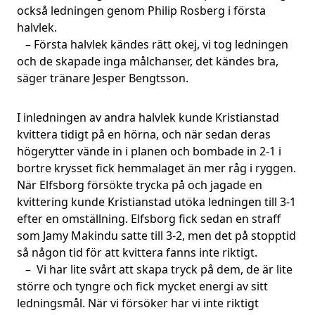
också ledningen genom Philip Rosberg i första
halvlek.
– Första halvlek kändes rätt okej, vi tog ledningen
och de skapade inga målchanser, det kändes bra,
säger tränare Jesper Bengtsson.
I inledningen av andra halvlek kunde Kristianstad
kvittera tidigt på en hörna, och när sedan deras
högerytter vände in i planen och bombade in 2-1 i
bortre krysset fick hemmalaget än mer råg i ryggen.
När Elfsborg försökte trycka på och jagade en
kvittering kunde Kristianstad utöka ledningen till 3-1
efter en omställning. Elfsborg fick sedan en straff
som Jamy Makindu satte till 3-2, men det på stopptid
så någon tid för att kvittera fanns inte riktigt.
– Vi har lite svårt att skapa tryck på dem, de är lite
större och tyngre och fick mycket energi av sitt
ledningsmål. När vi försöker har vi inte riktigt