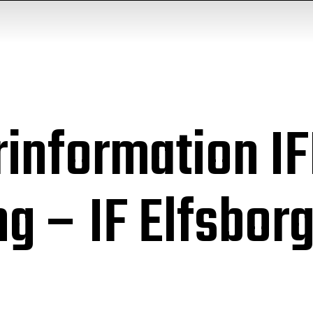
rinformation I
g – IF Elfsbor