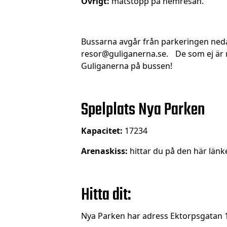
Övrigt:
matstopp på hemresan.
Bussarna avgår från parkeringen nedanf
resor@guliganerna.se. De som ej är m
Guliganerna på bussen!
Spelplats Nya Parken
Kapacitet:
17234
Arenaskiss:
hittar du
på den här länk
Hitta dit:
Nya Parken har adress Ektorpsgatan 1