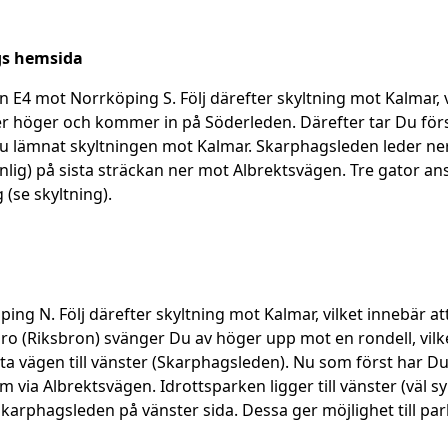
gs hemsida
n E4 mot Norrköping S. Följ därefter skyltning mot Kalmar, 
er höger och kommer in på Söderleden. Därefter tar Du först
u lämnat skyltningen mot Kalmar. Skarphagsleden leder ne
synlig) på sista sträckan ner mot Albrektsvägen. Tre gator an
 (se skyltning).
ing N. Följ därefter skyltning mot Kalmar, vilket innebär a
 bro (Riksbron) svänger Du av höger upp mot en rondell, v
sta vägen till vänster (Skarphagsleden). Nu som först har D
ia Albrektsvägen. Idrottsparken ligger till vänster (väl sy
Skarphagsleden på vänster sida. Dessa ger möjlighet till par