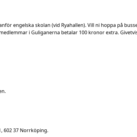
ör engelska skolan (vid Ryahallen). Vill ni hoppa på bussen 
edlemmar i Guliganerna betalar 100 kronor extra. Givetvis 
en
.
, 602 37 Norrköping.