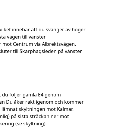
vilket innebär att du svänger av höger
a vägen till vänster
r mot Centrum via Albrektsvägen.
sluter till Skarphagsleden på vänster
tt du följer gamla E4 genom
ilken Du åker rakt igenom och kommer
u lämnat skyltningen mot Kalmar.
nlig) på sista sträckan ner mot
kering (se skyltning).