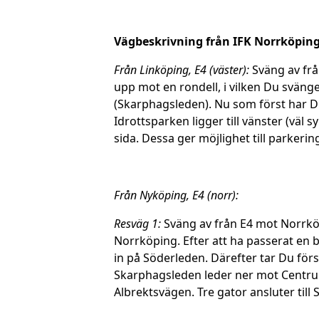
Vägbeskrivning från IFK Norrköpin
Från Linköping, E4 (väster):
Sväng av frå
upp mot en rondell, i vilken Du sväng
(Skarphagsleden). Nu som först har D
Idrottsparken ligger till vänster (väl 
sida. Dessa ger möjlighet till parkering
Från Nyköping, E4 (norr):
Resväg 1:
Sväng av från E4 mot Norrköp
Norrköping. Efter att ha passerat en
in på Söderleden. Därefter tar Du för
Skarphagsleden leder ner mot Centrum v
Albrektsvägen. Tre gator ansluter till 