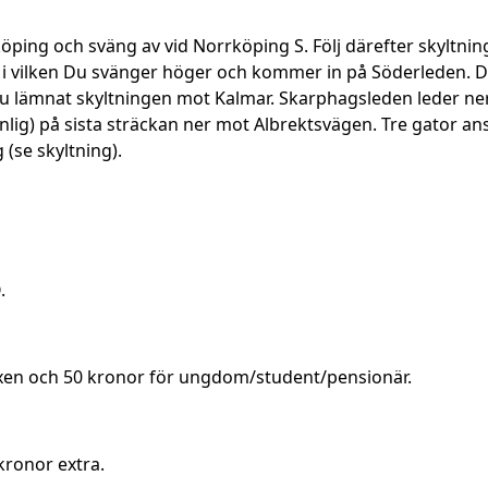
öping och sväng av vid Norrköping S. Följ därefter skyltning
i vilken Du svänger höger och kommer in på Söderleden. Där
u lämnat skyltningen mot Kalmar. Skarphagsleden leder ne
synlig) på sista sträckan ner mot Albrektsvägen. Tre gator an
 (se skyltning).
.
uxen och 50 kronor för ungdom/student/pensionär.
kronor extra.