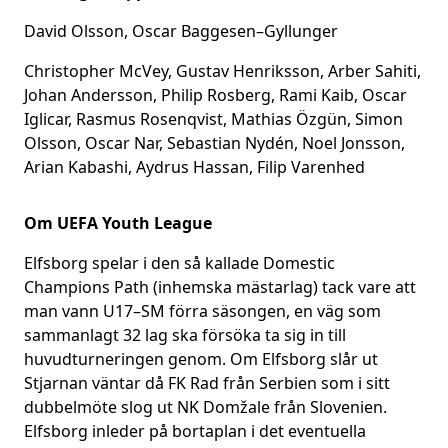
David Olsson, Oscar Baggesen–Gyllunger
Christopher McVey, Gustav Henriksson, Arber Sahiti,
Johan Andersson, Philip Rosberg, Rami Kaib, Oscar
Iglicar, Rasmus Rosenqvist, Mathias Özgün, Simon
Olsson, Oscar Nar, Sebastian Nydén, Noel Jonsson,
Arian Kabashi, Aydrus Hassan, Filip Varenhed
Om UEFA Youth League
Elfsborg spelar i den så kallade Domestic
Champions Path (inhemska mästarlag) tack vare att
man vann U17–SM förra säsongen, en väg som
sammanlagt 32 lag ska försöka ta sig in till
huvudturneringen genom. Om Elfsborg slår ut
Stjarnan väntar då FK Rad från Serbien som i sitt
dubbelmöte slog ut NK Domžale från Slovenien.
Elfsborg inleder på bortaplan i det eventuella