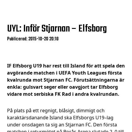
UYL: Inför Stjarnan – Elfsborg
Publicerad: 2015-10-20 20:18
IF Elfsborg U19 har rest till Island för att spela den
avgörande matchen i UEFA Youth Leagues första
kvalrunda mot Stjarnan FC. Förutsättningarna är
enkla: gulsvart seger eller oavgjort tar Elfsborg
vidare mot serbiska FK Rad i andra kvalrundan.
På plats på ett regnigt, blåsigt, dimmigt och
karaktärsdanande Island ska Elfsborgs U19–lag
under onsdagen ta sig an Stjarnan FC. Den första
matchen i returmötet på Borås Arena slutade 2–0 till