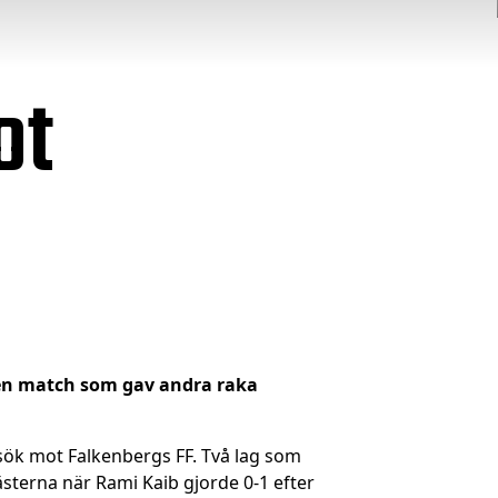
ot
– en match som gav andra raka
sök mot Falkenbergs FF. Två lag som
ästerna när Rami Kaib gjorde 0-1 efter