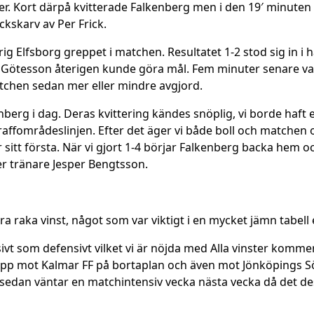
er. Kort därpå kvitterade Falkenberg men i den 19′ minuten
ckskarv av Per Frick.
ig Elfsborg greppet i matchen. Resultatet 1-2 stod sig in i h
n Götesson återigen kunde göra mål. Fem minuter senare va
matchen sedan mer eller mindre avgjord.
enberg i dag. Deras kvittering kändes snöplig, vi borde haft en
traffområdeslinjen. Efter det äger vi både boll och matchen 
itt första. När vi gjort 1-4 börjar Falkenberg backa hem oc
r tränare Jesper Bengtsson.
a raka vinst, något som var viktigt i en mycket jämn tabell
sivt som defensivt vilket vi är nöjda med Alla vinster komme
gtapp mot Kalmar FF på bortaplan och även mot Jönköpings S
, sedan väntar en matchintensiv vecka nästa vecka då det d