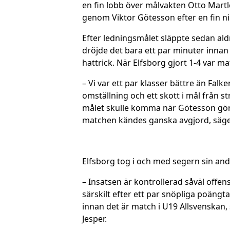
en fin lobb över målvakten Otto Martl
genom Viktor Götesson efter en fin ni
Efter ledningsmålet släppte sedan aldr
dröjde det bara ett par minuter inna
hattrick. När Elfsborg gjort 1-4 var 
– Vi var ett par klasser bättre än Falk
omställning och ett skott i mål från s
målet skulle komma när Götesson gör s
matchen kändes ganska avgjord, säge
Elfsborg tog i och med segern sin andr
– Insatsen är kontrollerad såväl offen
särskilt efter ett par snöpliga poän
innan det är match i U19 Allsvenskan
Jesper.