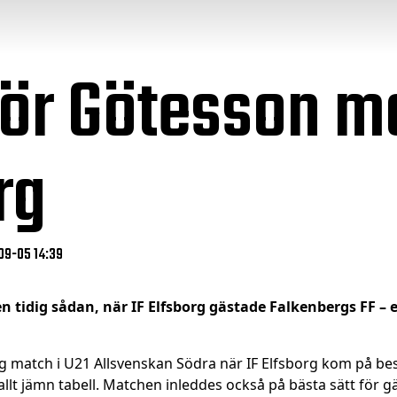
för Götesson m
rg
-09-05 14:39
n tidig sådan, när IF Elfsborg gästade Falkenbergs FF 
ig match i U21 Allsvenskan Södra när IF Elfsborg kom på be
llt jämn tabell. Matchen inleddes också på bästa sätt för g