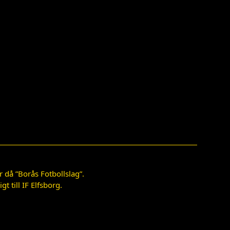
 då ”Borås Fotbollslag”.
 till IF Elfsborg.