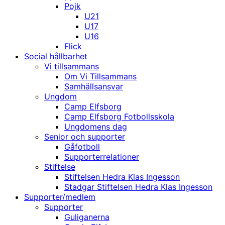
Pojk
U21
U17
U16
Flick
Social hållbarhet
Vi tillsammans
Om Vi Tillsammans
Samhällsansvar
Ungdom
Camp Elfsborg
Camp Elfsborg Fotbollsskola
Ungdomens dag
Senior och supporter
Gåfotboll
Supporterrelationer
Stiftelse
Stiftelsen Hedra Klas Ingesson
Stadgar Stiftelsen Hedra Klas Ingesson
Supporter/medlem
Supporter
Guliganerna