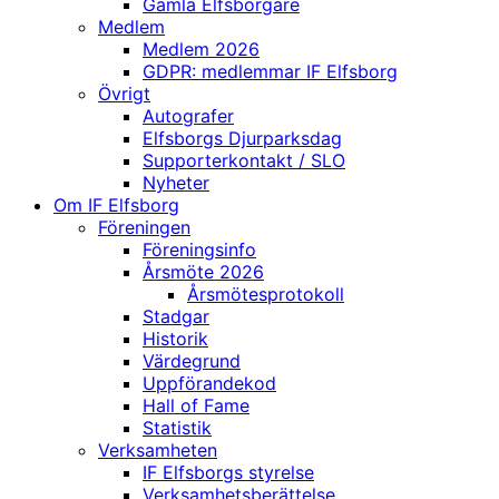
Gamla Elfsborgare
Medlem
Medlem 2026
GDPR: medlemmar IF Elfsborg
Övrigt
Autografer
Elfsborgs Djurparksdag
Supporterkontakt / SLO
Nyheter
Om IF Elfsborg
Föreningen
Föreningsinfo
Årsmöte 2026
Årsmötesprotokoll
Stadgar
Historik
Värdegrund
Uppförandekod
Hall of Fame
Statistik
Verksamheten
IF Elfsborgs styrelse
Verksamhetsberättelse