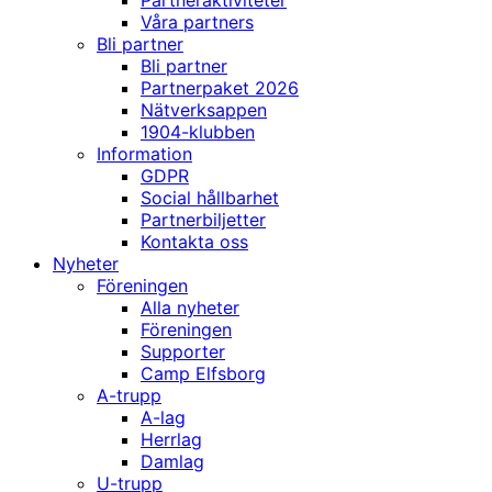
Partneraktiviteter
Våra partners
Bli partner
Bli partner
Partnerpaket 2026
Nätverksappen
1904-klubben
Information
GDPR
Social hållbarhet
Partnerbiljetter
Kontakta oss
Nyheter
Föreningen
Alla nyheter
Föreningen
Supporter
Camp Elfsborg
A-trupp
A-lag
Herrlag
Damlag
U-trupp