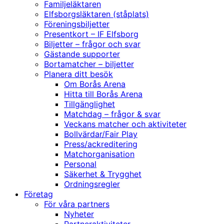
Familjeläktaren
Elfsborgsläktaren (ståplats)
Föreningsbiljetter
Presentkort – IF Elfsborg
Biljetter – frågor och svar
Gästande supporter
Bortamatcher – biljetter
Planera ditt besök
Om Borås Arena
Hitta till Borås Arena
Tillgänglighet
Matchdag – frågor & svar
Veckans matcher och aktiviteter
Bollvärdar/Fair Play
Press/ackreditering
Matchorganisation
Personal
Säkerhet & Trygghet
Ordningsregler
Företag
För våra partners
Nyheter