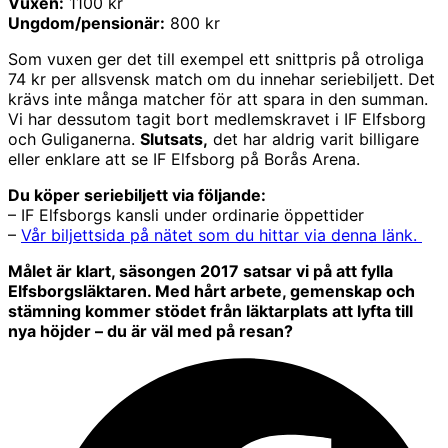
Vuxen:
1100 kr
Ungdom/pensionär:
800 kr
Som vuxen ger det till exempel ett snittpris på otroliga
74 kr per allsvensk match om du innehar seriebiljett. Det
krävs inte många matcher för att spara in den summan.
Vi har dessutom tagit bort medlemskravet i IF Elfsborg
och Guliganerna.
Slutsats,
det har aldrig varit billigare
eller enklare att se IF Elfsborg på Borås Arena.
Du köper seriebiljett via följande:
– IF Elfsborgs kansli under ordinarie öppettider
–
Vår biljettsida på nätet som du hittar via denna länk.
Målet är klart, säsongen 2017 satsar vi på att fylla
Elfsborgsläktaren. Med hårt arbete, gemenskap och
stämning kommer stödet från läktarplats att lyfta till
nya höjder – du är väl med på resan?