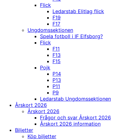
Flick
Ledarstab Elitlag flick
F19
F17
Ungdomssektionen
Spela fotboll i IF Elfsborg?
Flick
F11
F13
F15
Pojk
P14
P13
P11
P9
Ledarstab Ungdomssektionen
Årskort 2026
Årskort 2026
Frågor och svar Årskort 2026
Årskort 2026 information
Biljetter
Köp biljetter