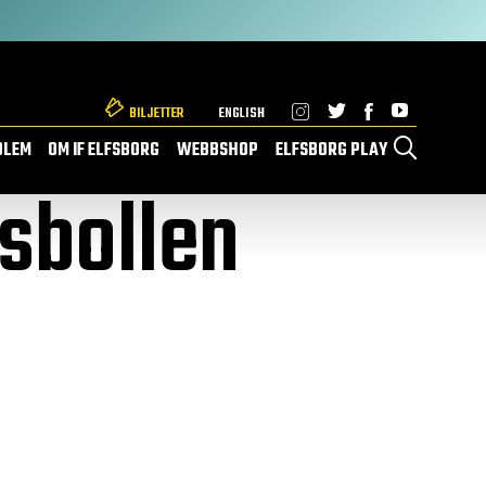
BILJETTER
ENGLISH
DLEM
OM IF ELFSBORG
WEBBSHOP
ELFSBORG PLAY
ssbollen