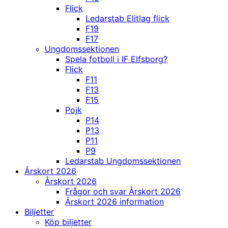
Flick
Ledarstab Elitlag flick
F19
F17
Ungdomssektionen
Spela fotboll i IF Elfsborg?
Flick
F11
F13
F15
Pojk
P14
P13
P11
P9
Ledarstab Ungdomssektionen
Årskort 2026
Årskort 2026
Frågor och svar Årskort 2026
Årskort 2026 information
Biljetter
Köp biljetter