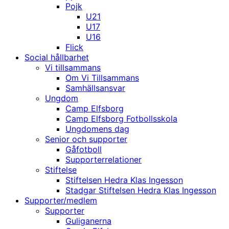
Pojk
U21
U17
U16
Flick
Social hållbarhet
Vi tillsammans
Om Vi Tillsammans
Samhällsansvar
Ungdom
Camp Elfsborg
Camp Elfsborg Fotbollsskola
Ungdomens dag
Senior och supporter
Gåfotboll
Supporterrelationer
Stiftelse
Stiftelsen Hedra Klas Ingesson
Stadgar Stiftelsen Hedra Klas Ingesson
Supporter/medlem
Supporter
Guliganerna