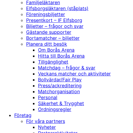
Familjeläktaren
Elfsborgsläktaren (ståplats)
Föreningsbiljetter
Presentkort – IF Elfsborg
Biljetter – frågor och svar
Gästande supporter
Bortamatcher – biljetter
Planera ditt besök
Om Borås Arena
Hitta till Borås Arena
Tillgänglighet
Matchdag – frågor & svar
Veckans matcher och aktiviteter
Bollvärdar/Fair Play
Press/ackreditering
Matchorganisation
Personal
Säkerhet & Trygghet
Ordningsregler
Företag
För våra partners
Nyheter