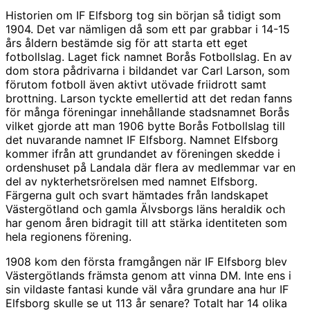
Historien om IF Elfsborg tog sin början så tidigt som
1904. Det var nämligen då som ett par grabbar i 14-15
års åldern bestämde sig för att starta ett eget
fotbollslag. Laget fick namnet Borås Fotbollslag. En av
dom stora pådrivarna i bildandet var Carl Larson, som
förutom fotboll även aktivt utövade friidrott samt
brottning. Larson tyckte emellertid att det redan fanns
för många föreningar innehållande stadsnamnet Borås
vilket gjorde att man 1906 bytte Borås Fotbollslag till
det nuvarande namnet IF Elfsborg. Namnet Elfsborg
kommer ifrån att grundandet av föreningen skedde i
ordenshuset på Landala där flera av medlemmar var en
del av nykterhetsrörelsen med namnet Elfsborg.
Färgerna gult och svart hämtades från landskapet
Västergötland och gamla Älvsborgs läns heraldik och
har genom åren bidragit till att stärka identiteten som
hela regionens förening.
1908 kom den första framgången när IF Elfsborg blev
Västergötlands främsta genom att vinna DM. Inte ens i
sin vildaste fantasi kunde väl våra grundare ana hur IF
Elfsborg skulle se ut 113 år senare? Totalt har 14 olika