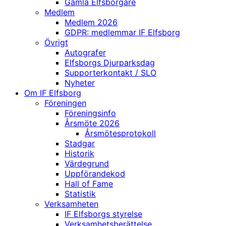
Gamla Elfsborgare
Medlem
Medlem 2026
GDPR: medlemmar IF Elfsborg
Övrigt
Autografer
Elfsborgs Djurparksdag
Supporterkontakt / SLO
Nyheter
Om IF Elfsborg
Föreningen
Föreningsinfo
Årsmöte 2026
Årsmötesprotokoll
Stadgar
Historik
Värdegrund
Uppförandekod
Hall of Fame
Statistik
Verksamheten
IF Elfsborgs styrelse
Verksamhetsberättelse