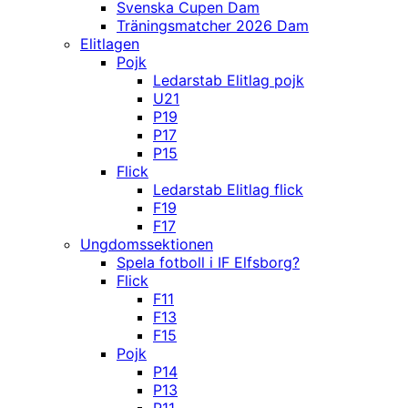
Svenska Cupen Dam
Träningsmatcher 2026 Dam
Elitlagen
Pojk
Ledarstab Elitlag pojk
U21
P19
P17
P15
Flick
Ledarstab Elitlag flick
F19
F17
Ungdomssektionen
Spela fotboll i IF Elfsborg?
Flick
F11
F13
F15
Pojk
P14
P13