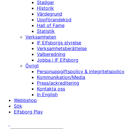
Stadgar
Historik
Värdegrund
Uppförandekod
Hall of Fame
Statistik
Verksamheten
IF Elfsborgs styrelse
Verksamhetsberättelse
Valberedning
Jobba i IF Elfsborg
Övrigt
Personuppgiftspolicy & integritetspolicy
Kommunikation/Media
Press/ackreditering
Kontakta oss
In English
Webbshop
Sök
Elfsborg Play