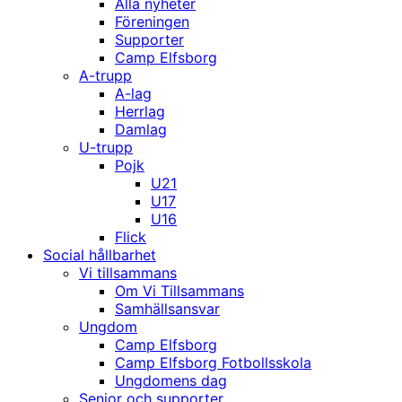
Alla nyheter
Föreningen
Supporter
Camp Elfsborg
A-trupp
A-lag
Herrlag
Damlag
U-trupp
Pojk
U21
U17
U16
Flick
Social hållbarhet
Vi tillsammans
Om Vi Tillsammans
Samhällsansvar
Ungdom
Camp Elfsborg
Camp Elfsborg Fotbollsskola
Ungdomens dag
Senior och supporter