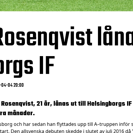
senqvist lånas
rgs IF
8-04-04 20:00
osenqvist, 21 år, lånas ut till Helsingborgs IF
yra månader.
lfsborg och har sedan han flyttades upp till A–truppen infö
tart. Den allsvenska debuten skedde i slutet av juli 2016 då ”