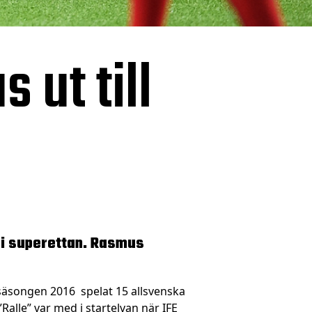
 ut till
 i superettan.
Rasmus
r säsongen 2016
spelat 15 allsvenska
Ralle” var med i startelvan när IFE