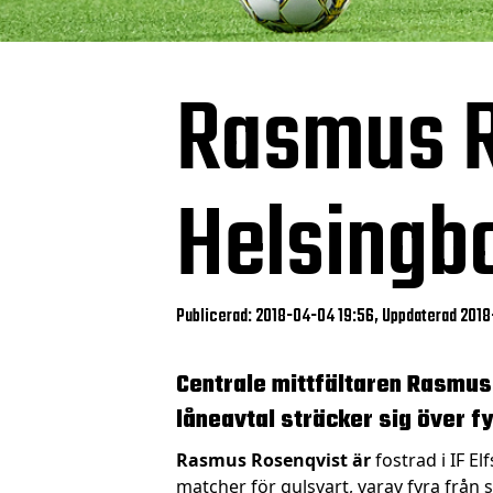
Rasmus Ro
Helsingbo
Publicerad: 2018-04-04 19:56, Uppdaterad 201
Centrale mittfältaren Rasmus R
låneavtal sträcker sig över f
Rasmus Rosenqvist är
fostrad i IF E
matcher för gulsvart, varav fyra från s