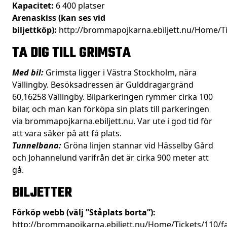
Kapacitet:
6 400 platser
Arenaskiss (kan ses vid
biljettköp):
http://brommapojkarna.ebiljett.nu/Home/Ti
TA DIG TILL GRIMSTA
Med bil:
Grimsta ligger i Västra Stockholm, nära
Vällingby. Besöksadressen är Gulddragargränd
60,16258 Vällingby. Bilparkeringen rymmer cirka 100
bilar, och man kan förköpa sin plats till parkeringen
via
brommapojkarna.ebiljett.nu.
Var ute i god tid för
att vara säker på att få plats.
Tunnelbana:
Gröna linjen stannar vid Hässelby Gård
och Johannelund varifrån det är cirka 900 meter att
gå.
BILJETTER
Förköp webb (välj ”Ståplats borta”):
http://brommapojkarna.ebiljett.nu/Home/Tickets/110/fa