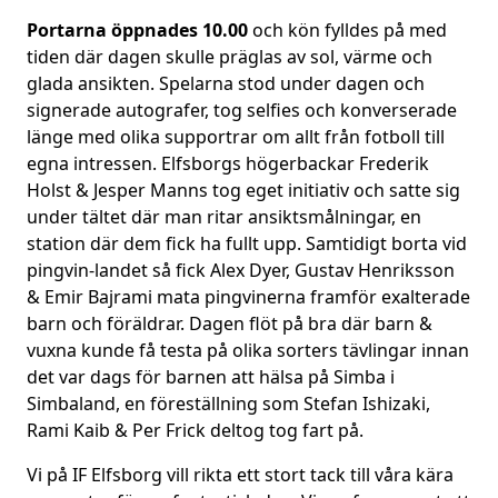
Portarna öppnades 10.00
och kön fylldes på med
tiden där dagen skulle präglas av sol, värme och
glada ansikten. Spelarna stod under dagen och
signerade autografer, tog selfies och konverserade
länge med olika supportrar om allt från fotboll till
egna intressen. Elfsborgs högerbackar Frederik
Holst & Jesper Manns tog eget initiativ och satte sig
under tältet där man ritar ansiktsmålningar, en
station där dem fick ha fullt upp. Samtidigt borta vid
pingvin-landet så fick Alex Dyer, Gustav Henriksson
& Emir Bajrami mata pingvinerna framför exalterade
barn och föräldrar. Dagen flöt på bra där barn &
vuxna kunde få testa på olika sorters tävlingar innan
det var dags för barnen att hälsa på Simba i
Simbaland, en föreställning som Stefan Ishizaki,
Rami Kaib & Per Frick deltog tog fart på.
Vi på IF Elfsborg vill rikta ett stort tack till våra kära