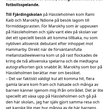
fotbollsspelande.
Till Fjärdingskolan
på Hässleholmen kom Rami
Kaib och Marokhy Ndione på besök lagom till
förmiddagsrasten. För Marokhy som är uppvuxen
på Hässleholmen och själv varit elev på skolan var
det ett speciellt besök att komma tillbaka, nu som
nybliven allsvensk debutant efter inhoppet mot
Hammarby. Direkt när de förväntansfulla
mellanstadieeleverna kom ut på rast flockades de
kring de två allsvenska spelarna och de medtagna
autografkorten gick snabbt åt. Marokhy som bor på
Hässleholmen berättar mer om besöket.
– Det var faktiskt väldigt kul att komma hit, flera
gamla lärare kom fram och hälsade och många av
barnen känner igenom mig ifrån området. Det är lite
speciellt att växa upp på Hässleholmen och gå på
den här skolan,. jag har själv gjort samma resa och
vet kanske lite mer hur många av de här barnens