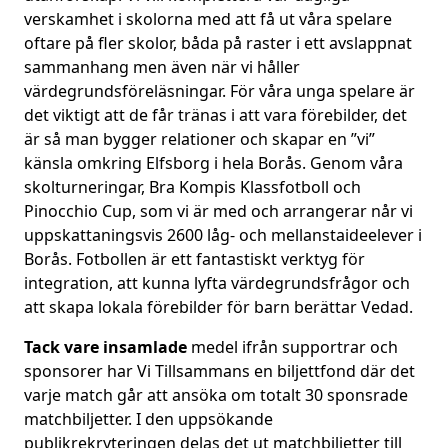
verskamhet i skolorna med att få ut våra spelare
oftare på fler skolor, båda på raster i ett avslappnat
sammanhang men även när vi håller
värdegrundsföreläsningar. För våra unga spelare är
det viktigt att de får tränas i att vara förebilder, det
är så man bygger relationer och skapar en ”vi”
känsla omkring Elfsborg i hela Borås. Genom våra
skolturneringar, Bra Kompis Klassfotboll och
Pinocchio Cup, som vi är med och arrangerar når vi
uppskattaningsvis 2600 låg- och mellanstaideelever i
Borås. Fotbollen är ett fantastiskt verktyg för
integration, att kunna lyfta värdegrundsfrågor och
att skapa lokala förebilder för barn berättar Vedad.
Tack vare insamlade
medel ifrån supportrar och
sponsorer har Vi Tillsammans en biljettfond där det
varje match går att ansöka om totalt 30 sponsrade
matchbiljetter. I den uppsökande
publikrekryteringen delas det ut matchbiljetter till