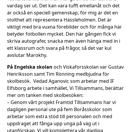
vardag ser ut. Det kan vara tufft emellanåt och det
är också en speciell gemenskap, för mig är det en
stolthet att representera Hässleholmen. Det är
viktigt med bra vuxna förebilder och för många här
betyder fotbollen mycket. Den här gången fick vi
skriva autografer, snacka men även hänga med in i
ett klassrum och svara på frågor, så det var kul
avslutar Marokhy.
På Engelska skolan
och Viskaforsskolan var Gustav
Henriksson samt Tim Rönning medbjudna för
skolbesök. Vedad Aganovic som arbetar med IF
Elfsborg arbete i samhället, Vi Tillsammans, berättar
mer om tanken med skolbesöken:
– Genom vårt projekt Framtid Tillsammans har vi
dagligen personal ute på fem Boråsskolor som
arbetar som extra stöd till personalen och med
uppdraget att fånga upp unga på väg ut i
utanförskap. Vi vill komplettera vår dagliga