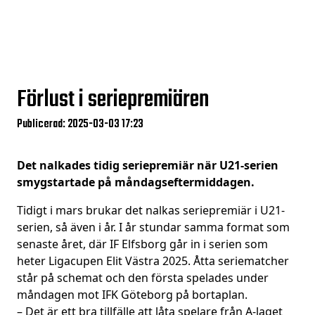
Förlust i seriepremiären
Publicerad: 2025-03-03 17:23
Det nalkades tidig seriepremiär när U21-serien
smygstartade på måndagseftermiddagen.
Tidigt i mars brukar det nalkas seriepremiär i U21-
serien, så även i år. I år stundar samma format som
senaste året, där IF Elfsborg går in i serien som
heter Ligacupen Elit Västra 2025. Åtta seriematcher
står på schemat och den första spelades under
måndagen mot IFK Göteborg på bortaplan.
– Det är ett bra tillfälle att låta spelare från A-laget