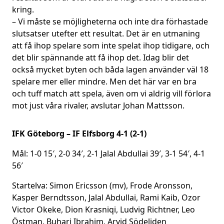
kring.
– Vi måste se möjligheterna och inte dra förhastade
slutsatser utefter ett resultat. Det är en utmaning
att få ihop spelare som inte spelat ihop tidigare, och
det blir spännande att få ihop det. Idag blir det
också mycket byten och båda lagen använder väl 18
spelare mer eller mindre. Men det här var en bra
och tuff match att spela, även om vi aldrig vill förlora
mot just våra rivaler, avslutar Johan Mattsson.
IFK Göteborg – IF Elfsborg 4-1 (2-1)
Mål: 1-0 15′, 2-0 34′, 2-1 Jalal Abdullai 39′, 3-1 54′, 4-1
56′
Startelva: Simon Ericsson (mv), Frode Aronsson,
Kasper Berndtsson, Jalal Abdullai, Rami Kaib, Ozor
Victor Okeke, Dion Krasniqi, Ludvig Richtner, Leo
Östman, Buhari Ibrahim, Arvid Södeliden