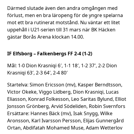
Därmed slutade även den andra omgången med
förlust, men en bra läropeng för de yngre spelarna
mot ett bra rutinerat motstånd. Nu väntar ett litet
uppehåll i U21-serien till 31 mars när BK Häcken
gästar Borås Arena klockan 14.00.
IF Elfsborg – Falkenbergs FF 2-4 (1-2)
Mål: 1-0 Dion Krasniqi 6′, 1-1 18′, 1-2 37′, 2-2 Dion
Krasniqi 63′, 2-3 64′, 2-4 80′
Startelva: Simon Ericsson (mv), Kasper Berndtsson,
Victor Okeke, Viggo Lidberg, Dion Krasniqi, Lucas
Eliasson, Konrad Folkesson, Leo Saritas Bylund, Elliot
Jonsson Grönberg, Arvid Södeliden, Robin Svernfors
Ersättare: Hannes Bäck (mv), Isak Snygg, Wilke
Aronsson, Karl Ivarsson Persson, Elijas Gunnergård
Ortan, Abdifatah Mohamed Muse, Adam Wetterlov