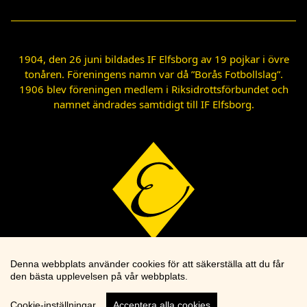
1904, den 26 juni bildades IF Elfsborg av 19 pojkar i övre
tonåren. Föreningens namn var då ”Borås Fotbollslag”.
1906 blev föreningen medlem i Riksidrottsförbundet och
namnet ändrades samtidigt till IF Elfsborg.
Denna webbplats använder cookies för att säkerställa att du får
den bästa upplevelsen på vår webbplats.
Cookie-inställningar
Acceptera alla cookies