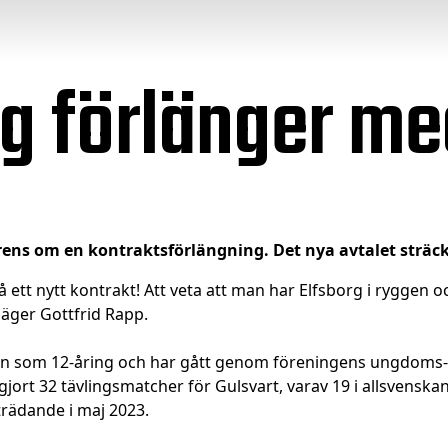
rg förlänger m
erens om en kontraktsförlängning. Det nya avtalet sträck
å ett nytt kontrakt! Att veta att man har Elfsborg i ryggen oc
säger Gottfrid Rapp.
edan som 12-åring och har gått genom föreningens ungdoms-
ls gjort 32 tävlingsmatcher för Gulsvart, varav 19 i allsven
trädande i maj 2023.