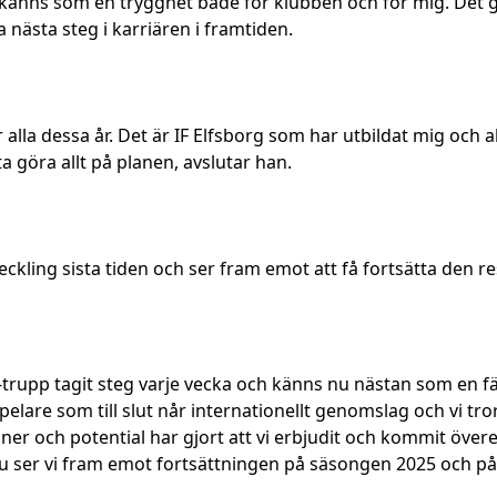
 känns som en trygghet både för klubben och för mig. Det gö
a nästa steg i karriären i framtiden.
r alla dessa år. Det är IF Elfsborg som har utbildat mig och 
ta göra allt på planen, avslutar han.
tveckling sista tiden och ser fram emot att få fortsätta den
 A-trupp tagit steg varje vecka och känns nu nästan som en fä
r-spelare som till slut når internationellt genomslag och vi t
oner och potential har gjort att vi erbjudit och kommit övere
Nu ser vi fram emot fortsättningen på säsongen 2025 och på 