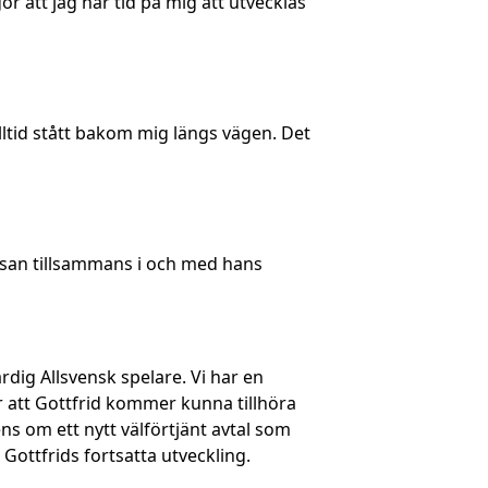
r att jag har tid på mig att utvecklas
alltid stått bakom mig längs vägen. Det
 resan tillsammans i och med hans
rdig Allsvensk spelare. Vi har en
ror att Gottfrid kommer kunna tillhöra
ns om ett nytt välförtjänt avtal som
Gottfrids fortsatta utveckling.