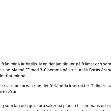
 från mina år hittills. Men det jag tänker på främst och so
vi slog Malmö FF med 3–0 hemma på ett slutsålt Borås Arena
igt fint minne.
eskriver tankarna kring det förlängda kontraktet. Tidigare a
re två år.
 steg som lag och göra bra saker på planen tillsammans och 