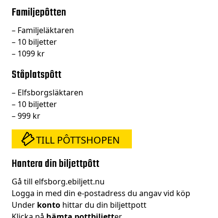
Familjepôtten
– Familjeläktaren
– 10 biljetter
– 1099 kr
Ståplatspôtt
– Elfsborgsläktaren
– 10 biljetter
– 999 kr
TILL PÔTTSHOPEN
Hantera din biljettpôtt
Gå till elfsborg.ebiljett.nu
Logga in med din e-postadress du angav vid köp
Under
konto
hittar du din biljettpott
Klicka på
hämta pottbiljett
er