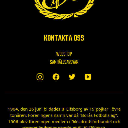
KONTAKTA OSS
WEBSHOP
SAMHÄLLSANSVAR
1904, den 26 juni bildades IF Elfsborg av 19 pojkar i övre
tonåren. Föreningens namn var då ”Borås Fotbollslag”.
1906 blev föreningen medlem i Riksidrottsförbundet och
namnet ändrades samtidigt till IF Elfsborg.