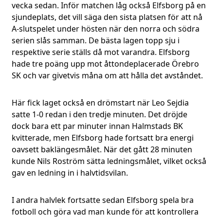
vecka sedan. Inför matchen låg också Elfsborg på en
sjundeplats, det vill säga den sista platsen för att nå
A-slutspelet under hösten när den norra och södra
serien slås samman. De bästa lagen topp sju i
respektive serie ställs då mot varandra. Elfsborg
hade tre poäng upp mot åttondeplacerade Örebro
SK och var givetvis måna om att hålla det avståndet.
Här fick laget också en drömstart när Leo Sejdia
satte 1-0 redan i den tredje minuten. Det dröjde
dock bara ett par minuter innan Halmstads BK
kvitterade, men Elfsborg hade fortsatt bra energi
oavsett baklängesmålet. När det gått 28 minuten
kunde Nils Roström sätta ledningsmålet, vilket också
gav en ledning in i halvtidsvilan.
I andra halvlek fortsatte sedan Elfsborg spela bra
fotboll och göra vad man kunde för att kontrollera