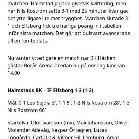
matchen. Halmstad jagade givetvis kvittering, men
när Nils Roström satte 3-1 med 25 minuter kvar gav
det ytterligare lite mer trygghet. Matchen slutade 3-
1 och Elfsborg fick tre härliga poäng in i tabellen
inför sista matchen. Det gör att gulsvart avancerade
till en femteplats.
Nu väntar ytterligare en match när BK Häcken
gästar Borås Arena 2 redan nu på onsdag klockan
14.00
Halmstads BK – IF Elfsborg 1-3 (1-2)
Mål: 0-1 Leo Sejdia 3′, 1-1 5′, 1-2 Nils Roström 28′, 1-3
Nils Roström 66′
Startelva: Olof Ivarsson (mv), Max Johansson, Oliver
Molander Adevåg, Kasper Örtegren, Lucas
Löngårdh, Carl Olavi, Vilmer Hill Lemburg, Arvid