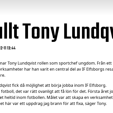
allt Tony Lundq
2-11 13:44
 lämnar Tony Lundqvist rollen som sportchef ungdom. Från 
rksamheter har han varit en central del av IF Elfsborgs resa
re.
dqvist fick då möjlighet att börja jobba inom IF Elfsborg.
tboll, det var rätt ovanligt att få lön för det. Första året j
 det heltid inom fotbollen. Målet var att skapa en verksamhe
et här var ett uppdrag jag brann för att fixa, säger Tony.