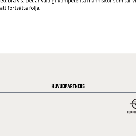
ett bra vis. Det är väldigt kompetenta människor som tar vi
att fortsätta följa.
HUVUDPARTNERS