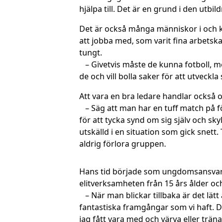
hjälpa till. Det är en grund i den utb
Det är också många människor i och kr
att jobba med, som varit fina arbetska
tungt.
– Givetvis måste de kunna fotboll, m
de och vill bolla saker för att utveckl
Att vara en bra ledare handlar också om
– Säg att man har en tuff match på fö
för att tycka synd om sig själv och skyl
utskälld i en situation som gick snett
aldrig förlora gruppen.
Hans tid började som ungdomsansvarig i
elitverksamheten från 15 års ålder oc
– När man blickar tillbaka är det l
fantastiska framgångar som vi haft. D
jag fått vara med och värva eller träna,