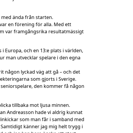
vt med ända från starten.
i var en förening för alla. Med ett
utom var framgångsrika resultatmässigt
 Europa, och en 13:e plats i världen,
 hur man utvecklar spelare i den egna
arit någon lyckad väg att gå – och det
lekteringarna som gjorts i Sverige.
m seniorspelare, den kommer få någon
blicka tillbaka mot ljusa minnen.
efan Andreasson hade vi aldrig kunnat
nalinkickar som man får i samband med
. Samtidigt känner jag mig helt trygg i