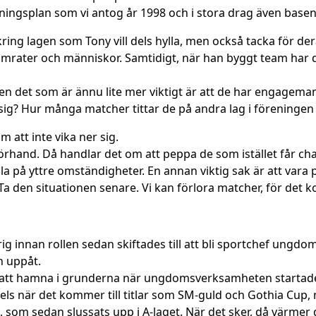
ildningsplan som vi antog år 1998 och i stora drag även base
ing lagen som Tony vill dels hylla, men också tacka för der
mrater och människor. Samtidigt, när han byggt team har det
en det som är ännu lite mer viktigt är att de har engagem
a sig? Hur många matcher tittar de på andra lag i föreningen 
 att inte vika ner sig.
rhand. Då handlar det om att peppa de som istället får cha
la på yttre omständigheter. En annan viktig sak är att vara pos
. Ta den situationen senare. Vi kan förlora matcher, för de
nnan rollen sedan skiftades till att bli sportchef ungdom, 
h uppåt.
ätt att hamna i grunderna när ungdomsverksamheten starta
els när det kommer till titlar som SM-guld och Gothia Cup, 
 som sedan slussats upp i A-laget. När det sker, då värmer det