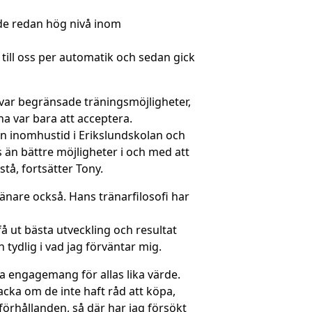
de redan hög nivå inom
ill oss per automatik och sedan gick
 var begränsade träningsmöjligheter,
a var bara att acceptera.
en inomhustid i Erikslundskolan och
 än bättre möjligheter i och med att
tå, fortsätter Tony.
ränare också. Hans tränarfilosofi har
få ut bästa utveckling och resultat
tydlig i vad jag förväntar mig.
 engagemang för allas lika värde.
acka om de inte haft råd att köpa,
sförhållanden, så där har jag försökt