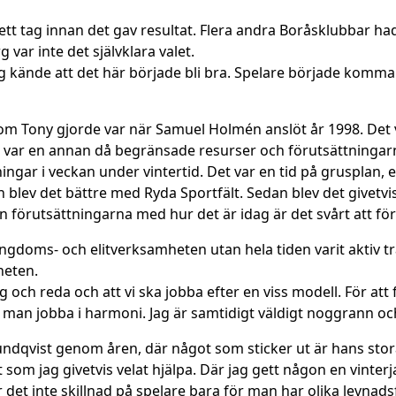
t tag innan det gav resultat. Flera andra Boråsklubbar ha
ar inte det självklara valet.
kände att det här började bli bra. Spelare började komma t
som Tony gjorde var när Samuel Holmén anslöt år 1998. Det
 var en annan då begränsade resurser och förutsättningarn
ngar i veckan under vintertid. Det var en tid på grusplan, 
blev det bättre med Ryda Sportfält. Sedan blev det givetvis
örutsättningarna med hur det är idag är det svårt att förs
ungdoms- och elitverksamheten utan hela tiden varit aktiv t
heten.
 och reda och att vi ska jobba efter en viss modell. För att 
an jobba i harmoni. Jag är samtidigt väldigt noggrann och 
dqvist genom åren, där något som sticker ut är hans stora
 som jag givetvis velat hjälpa. Där jag gett någon en vinterj
r det inte skillnad på spelare bara för man har olika levnad