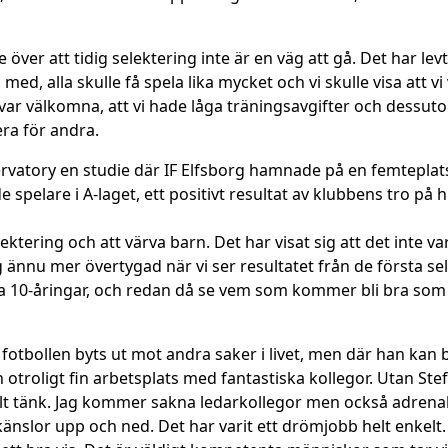
e över att tidig selektering inte är en väg att gå. Det har le
 med, alla skulle få spela lika mycket och vi skulle visa att v
alla var välkomna, att vi hade låga träningsavgifter och dess
sera för andra.
rvatory en studie där IF Elfsborg hamnade på en femteplats i
e spelare i A-laget, ett positivt resultat av klubbens tro på
ektering och att värva barn. Det har visat sig att det inte v
ag ännu mer övertygad när vi ser resultatet från de första se
ra 10-åringar, och redan då se vem som kommer bli bra so
 fotbollen byts ut mot andra saker i livet, men där han kan 
 otroligt fin arbetsplats med fantastiska kollegor. Utan St
ocialt tänk. Jag kommer sakna ledarkollegor men också adre
, känslor upp och ned. Det har varit ett drömjobb helt enkelt