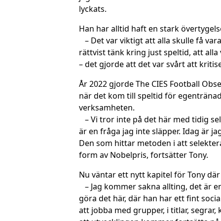
lyckats.
Han har alltid haft en stark övertygels
– Det var viktigt att alla skulle få vara
rättvist tänk kring just speltid, att 
– det gjorde att det var svårt att kriti
År 2022 gjorde The CIES Football Obse
när det kom till speltid för egentränad
verksamheten.
– Vi tror inte på det här med tidig sel
är en fråga jag inte släpper. Idag är j
Den som hittar metoden i att selekte
form av Nobelpris, fortsätter Tony.
Nu väntar ett nytt kapitel för Tony där
– Jag kommer sakna allting, det är en
göra det här, där han har ett fint s
att jobba med grupper, i titlar, segrar