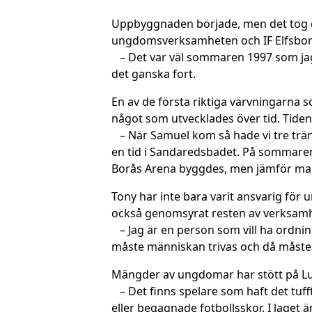
Uppbyggnaden började, men det tog et
ungdomsverksamheten och IF Elfsborg v
– Det var väl sommaren 1997 som jag 
det ganska fort.
En av de första riktiga värvningarna 
något som utvecklades över tid. Tiden
– När Samuel kom så hade vi tre träni
en tid i Sandaredsbadet. På sommaren 
Borås Arena byggdes, men jämför man f
Tony har inte bara varit ansvarig för 
också genomsyrat resten av verksam
– Jag är en person som vill ha ordning
måste människan trivas och då måste m
Mängder av ungdomar har stött på Lun
– Det finns spelare som haft det tufft
eller begagnade fotbollsskor. I laget ä